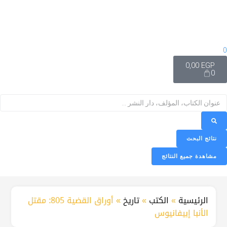
0
0,00
EGP
0
نتائج البحث
مشاهدة جميع النتائج
الرئيسية
»
الكتب
»
تاريخ
»
أوراق القضية 805: مقتل
الأنبا إبيفانيوس