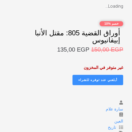
Loading...
خصم %10
أوراق القضية 805: مقتل الأنبا
إبيفانيوس
135,00
EGP
150,00
EGP
غير متوفر في المخزون
سارة علام
العين
تاريخ