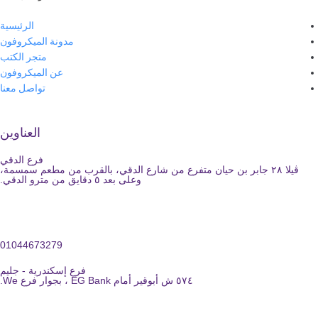
الرئيسية
مدونة الميكروفون
متجر الكتب
عن الميكروفون
تواصل معنا
العناوين
فرع الدقي
ڤيلا ٢٨ جابر بن حيان متفرع من شارع الدقي، بالقرب من مطعم سمسمة،
وعلى بعد ٥ دقايق من مترو الدقي.
01044673279
فرع إسكندرية - جليم
٥٧٤ ش أبوقير أمام EG Bank ، بجوار فرع We.