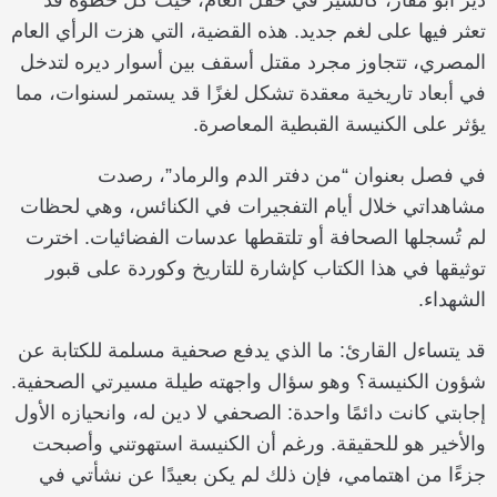
تعثر فيها على لغم جديد. هذه القضية، التي هزت الرأي العام
المصري، تتجاوز مجرد مقتل أسقف بين أسوار ديره لتدخل
في أبعاد تاريخية معقدة تشكل لغزًا قد يستمر لسنوات، مما
يؤثر على الكنيسة القبطية المعاصرة.
في فصل بعنوان “من دفتر الدم والرماد”، رصدت
مشاهداتي خلال أيام التفجيرات في الكنائس، وهي لحظات
لم تُسجلها الصحافة أو تلتقطها عدسات الفضائيات. اخترت
توثيقها في هذا الكتاب كإشارة للتاريخ وكوردة على قبور
الشهداء.
قد يتساءل القارئ: ما الذي يدفع صحفية مسلمة للكتابة عن
شؤون الكنيسة؟ وهو سؤال واجهته طيلة مسيرتي الصحفية.
إجابتي كانت دائمًا واحدة: الصحفي لا دين له، وانحيازه الأول
والأخير هو للحقيقة. ورغم أن الكنيسة استهوتني وأصبحت
جزءًا من اهتمامي، فإن ذلك لم يكن بعيدًا عن نشأتي في