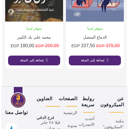
متوفر لدينا
متوفر لدينا
الدماغ المتصل
محمد على بك الكبير
180,00
200,00
337,50
375,00
EGP
EGP
EGP
EGP
إضافة إلى السلة
إضافة إلى السلة
عن
روابط
الصفحات
العناوين
الميكروفون
سريعة
تواصل معنا
الرئيسية
فرع الدقي
أحدث
مكتبة
ڤيلا ٢٨ جابر
الاصدرات
مدونة
"الميكروفون"
بن حيان