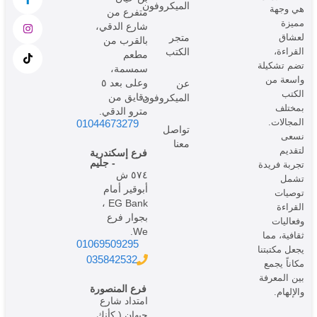
الميكروفون
هي وجهة
متفرع من
مميزة
شارع الدقي،
لعشاق
متجر
بالقرب من
القراءة،
الكتب
مطعم
تضم تشكيلة
سمسمة،
واسعة من
وعلى بعد ٥
عن
الكتب
دقايق من
الميكروفون
بمختلف
مترو الدقي.
المجالات.
01044673279
تواصل
نسعى
معنا
لتقديم
فرع إسكندرية
- جليم
تجربة فريدة
٥٧٤ ش
تشمل
أبوقير أمام
توصيات
EG Bank ،
القراءة
بجوار فرع
وفعاليات
We.
ثقافية، مما
01069509295
يجعل مكتبتنا
035842532
مكاناً يجمع
بين المعرفة
فرع المنصورة
والإلهام.
امتداد شارع
چيهان ( كأنك