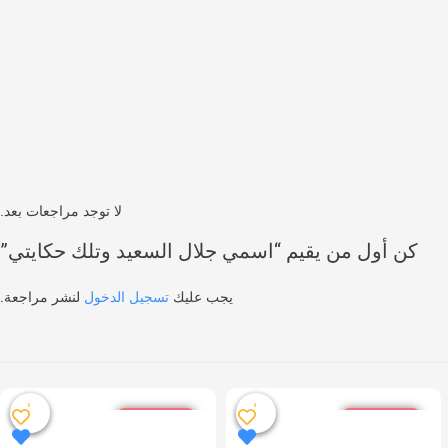
لا توجد مراجعات بعد.
كن أول من يقيم “اسمي جلال السعيد وتلك حكايتي”
يجب عليك
تسجيل الدخول
لنشر مراجعة.
خصم %10
خصم %10