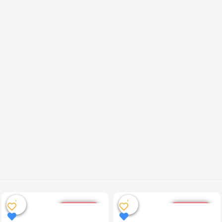
خصم %10
خصم %10