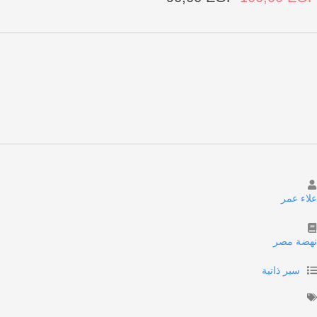
الأصلي
الحالي
هو:
هو:
90,00 EGP.
100,00 EGP.
علاء عمر
نهضة مصر
سير ذاتية