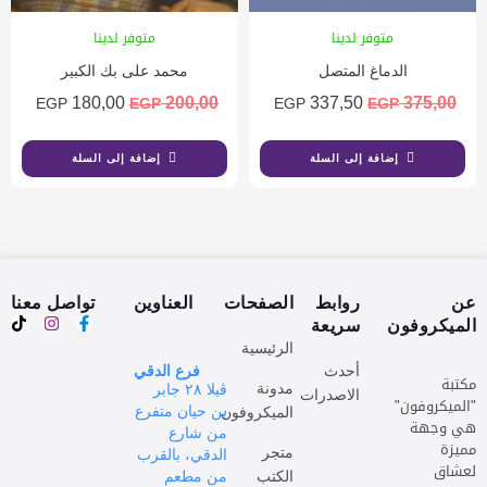
متوفر لدينا
متوفر لدينا
الدماغ المتصل
محمد على بك الكبير
180,00
200,00
337,50
375,00
EGP
EGP
EGP
EGP
إضافة إلى السلة
إضافة إلى السلة
عن
روابط
الصفحات
العناوين
تواصل معنا
الميكروفون
سريعة
الرئيسية
أحدث
فرع الدقي
مكتبة
مدونة
ڤيلا ٢٨ جابر
الاصدرات
"الميكروفون"
بن حيان متفرع
الميكروفون
هي وجهة
من شارع
مميزة
متجر
الدقي، بالقرب
لعشاق
الكتب
من مطعم