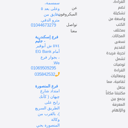
القراءة،
سمسمة،
تضم
عن
وعلى بعد ٥
تشكيلة
الميكروفون
دقايق من
واسعة من
مترو الدقي.
الكتب
تواصل
01044673279
بمختلف
معنا
المجالات.
فرع إسكندرية
نسعى
- جليم
٥٧٤ ش أبوقير
لتقديم
أمام EG Bank
تجربة فريدة
، بجوار فرع
تشمل
We.
توصيات
01069509295
القراءة
035842532
وفعاليات
ثقافية، مما
يجعل
فرع المنصورة
امتداد شارع
مكتبتنا مكاناً
چيهان ( كأنك
يجمع بين
رايح على
المعرفة
الطريق السريع
والإلهام.
)، بالقرب من
وكالة
المنصورة بحي