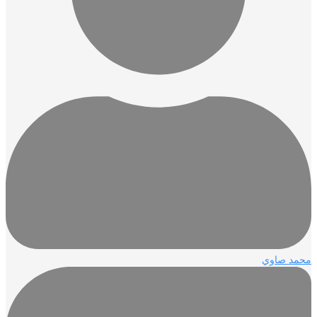
د صاوي