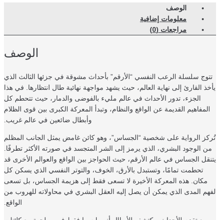
الوصف
معلومات إضافية
مراجعات (0)
الوصف
وج سلسلة الرعب النفسي “الأرقم” بأحداث مشوقة في جزئها الثالث الذي
ذ القارئ إلى نهاية العالم، حيث يشهد مواجهة نهائية طال انتظارها. في هذا
الجزء، تدور الأحداث في عالم مليء بالفوضى والدمار، حيث تتحطم كل
لمفاهيم القديمة عن الواقع والنظام، وتبدأ المعركة الكبرى بين قوى الظلام
وأبطال ضائعين في عالم غريب.
كز الرواية على شخصية “الجساس”، وهو كائن غامض يمثل الجانب المظلم
 الوجود البشري، الذي يرمز إلى الشر المتجسد في صورته الأكثر تطرفًا.
قل الجساس في عالم الأرقم، حيث الحواجز بين الواقع والعوالم الأخرى قد
تحطمت تمامًا، وتستبدل بالأرق، الخوف، والتوتر النفسي الذي يسكن كل
مكان. هذه المعركة الأخيرة لا تسعى فقط إلى هزيمة الجساس، بل تسعى
م المدى الذي يمكن أن يصل إليه العقل البشري في محاولاته للهروب من
الواقع.
مع تقدم الأحداث، يكتشف الأبطال أنهم ليسوا فقط في مواجهة مع كائنات