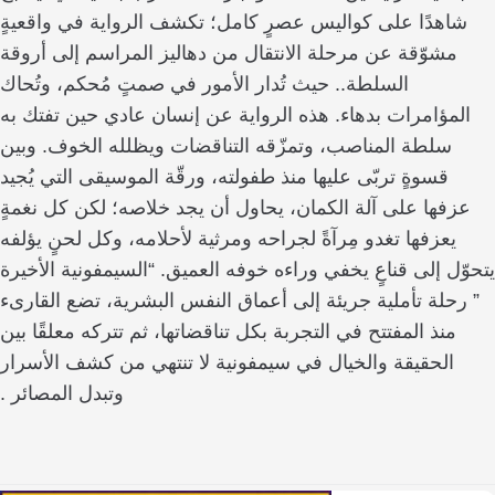
اهدًا على كواليس عصرٍ كامل؛ تكشف الرواية في واقعيةٍ
مشوّقة عن مرحلة الانتقال من دهاليز المراسم إلى أروقة
السلطة.. حيث تُدار الأمور في صمتٍ مُحكم، وتُحاك
مؤامرات بدهاء. هذه الرواية عن إنسان عادي حين تفتك به
سلطة المناصب، وتمزّقه التناقضات ويظلله الخوف. وبين
قسوةٍ تربّى عليها منذ طفولته، ورقّة الموسيقى التي يُجيد
فها على آلة الكمان، يحاول أن يجد خلاصه؛ لكن كل نغمةٍ
يعزفها تغدو مِرآةً لجراحه ومرثية لأحلامه، وكل لحنٍ يؤلفه
ل إلى قناعٍ يخفي وراءه خوفه العميق. “السيمفونية الأخيرة
حلة تأملية جريئة إلى أعماق النفس البشرية، تضع القارىء
منذ المفتتح في التجربة بكل تناقضاتها، ثم تتركه معلقًا بين
الحقيقة والخيال في سيمفونية لا تنتهي من كشف الأسرار
وتبدل المصائر .