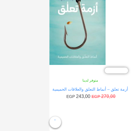
10
متوفر لدينا
 تعلق – أنماط التعلق والعلاقات الحميمية
السعر
السعر
243,00
270,00
EGP
EGP
الأصلي
الحالي
هو:
هو:
إضافة إلى السلة
243,00 EGP.
270,00 EGP.