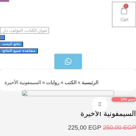
Ca
Search
...
نتائج البحث
مشاهدة جميع النتائج
الرئيسية
»
الكتب
»
روايات
»
السيمفونية الأخيرة
1
مفونية الأخيرة
السعر
السعر
225,00
EGP
250,00
الأصلي
الحالي