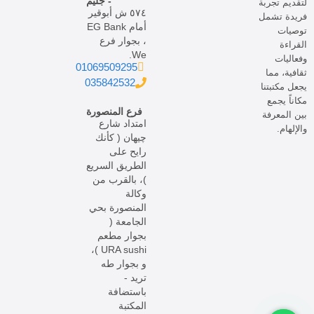
- جليم
لتقديم تجربة
٥٧٤ ش أبوقير
فريدة تشمل
أمام EG Bank
توصيات
، بجوار فرع
القراءة
We.
وفعاليات
01069509295
ثقافية، مما
035842532
يجعل مكتبتنا
مكاناً يجمع
فرع المنصورة
بين المعرفة
امتداد شارع
والإلهام.
چيهان ( كأنك
رايح على
الطريق السريع
)، بالقرب من
وكالة
المنصورة بحي
الجامعة (
بجوار مطعم
URA sushi )،
و بجوار طه
تريد -
باستضافة
المكتبة