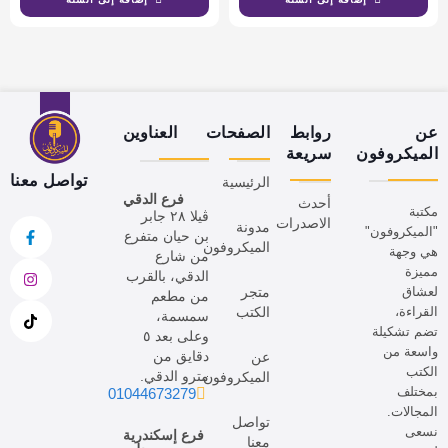
عن
روابط
الصفحات
العناوين
الميكروفون
سريعة
تواصل معنا
الرئيسية
فرع الدقي
أحدث
مكتبة
ڤيلا ٢٨ جابر
الاصدرات
مدونة
"الميكروفون"
بن حيان متفرع
الميكروفون
هي وجهة
من شارع
مميزة
الدقي، بالقرب
لعشاق
متجر
من مطعم
القراءة،
الكتب
سمسمة،
تضم تشكيلة
وعلى بعد ٥
واسعة من
دقايق من
عن
الكتب
مترو الدقي.
الميكروفون
بمختلف
01044673279
المجالات.
تواصل
نسعى
فرع إسكندرية
معنا