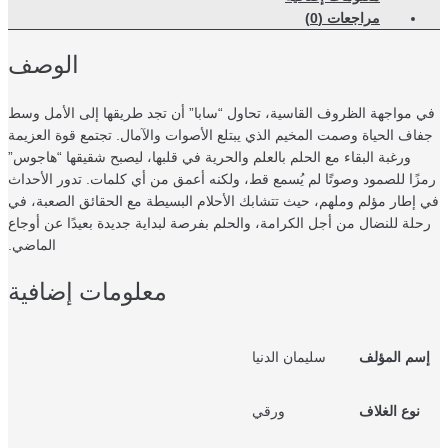
مراجعات (0)
الوصف
 مواجهة الظروف القاسية، تحاول “سابا” أن تجد طريقها إلى الأمل وسط
اف الحياة وصمت المخيم الذي يبتلع الأصوات والآمال. تجتمع قوة العزيمة
ورغبة البقاء مع الحلم بالعلم والحرية في قلبها، ليصبح شقيقها “هاجوس”
زًا للصمود وصوتًا لم يُسمع قط، ولكنه أعمق من أي كلمات. تدور الأحداث
إطار مؤلم وملهم، حيث تتشابك الأحلام البسيطة مع الحقائق الصعبة، في
لة للنضال من أجل الكرامة، والحلم بفرصة لبداية جديدة بعيدًا عن أوجاع
الماضي.
معلومات إضافية
سم المؤلف
سليمان الدنيا
نوع الغلاف
ورقي