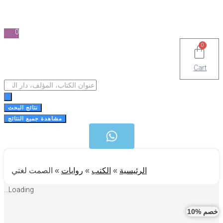
0
0
Cart
Search
...
نتائج البحث
مشاهدة جميع النتائج
الرئيسية
»
الكتب
»
روايات
»
الصمت لغتي
Loading...
 %10