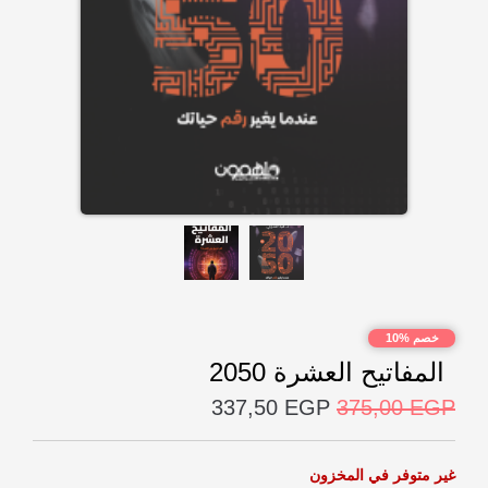
خصم %10
المفاتيح العشرة 2050
337,50
EGP
375,00
EGP
غير متوفر في المخزون