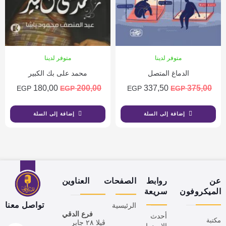
متوفر لدينا
متوفر لدينا
الدماغ المتصل
محمد على بك الكبير
180,00
200,00
337,50
375,00
EGP
EGP
EGP
EGP
إضافة إلى السلة
إضافة إلى السلة
عن
روابط
الصفحات
العناوين
الميكروفون
سريعة
تواصل معنا
الرئيسية
فرع الدقي
أحدث
مكتبة
ڤيلا ٢٨ جابر