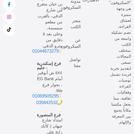
الاصدرات
مدونة
"الميكروفون"
بن حيان متفرع
الميكروفون
هي وجهة
من شارع
مميزة
الدقي، بالقرب
لعشاق
متجر
من مطعم
القراءة،
الكتب
سمسمة،
تضم تشكيلة
وعلى بعد ٥
واسعة من
دقايق من
عن
الكتب
مترو الدقي.
الميكروفون
بمختلف
01044673279
المجالات.
تواصل
نسعى
فرع إسكندرية
معنا
- جليم
لتقديم تجربة
٥٧٤ ش أبوقير
فريدة تشمل
أمام EG Bank
توصيات
، بجوار فرع
القراءة
We.
وفعاليات
01069509295
ثقافية، مما
035842532
يجعل مكتبتنا
مكاناً يجمع
فرع المنصورة
بين المعرفة
امتداد شارع
والإلهام.
چيهان ( كأنك
رايح على