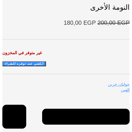
نومة الأخرى
السعر
السعر
180,00
EGP
200,00
E
الأصلي
الحالي
هو:
هو:
180,00 EGP.
200,00 EGP.
غير متوفر في المخزون
يان جرين
ين