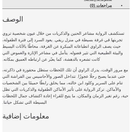
مراجعات (0)
الوصف
تستكشف الرواية مشاعر الحنين والذكريات من خلال عيون شخصية تروي
تجربتها في غرفة بسيطة في منزل ريفي. يعود السرد إلى فترة الطفولة،
حيث يصف الراوي انطباعاته المبكرة عن الغرفة، محاطًا بالأثاث البسيط
والبيئة الطبيعية التي تثير فضوله. يتأمل في مشاعر الإثارة والغموض التي
كانت تشعره بالدهشة، كما يعبّر عن ارتباطه العميق بمكانه.
 مرور الوقت، يدرك الراوي أن تلك اللحظات ستظل محفورة في ذاكرته،
تى عندما يصبح رجلًا عجوزًا. تتداخل الصور والأحاسيس بين الفراشة التي
تنام على السرير وكلود ابن خالته، مما يخلق رابطًا حميمًا بين الشخصيات
والأماكن. تركز الرواية على تأثير الأماكن الطفولية والذكريات التي تظل
ة، رغم تغير الزمان والمكان، ما يتيح للقراء إعادة اكتشاف جمال اللحظات
البسيطة التي تشكل حياتنا.
معلومات إضافية