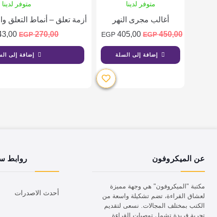
متوفر لدينا
متوفر لدينا
أغالب مجرى النهر
أزمة تعلق – أنماط التعلق وا
43,00
270,00
405,00
450,00
EGP
EGP
EGP
إضافة إلى السلة
إضافة إلى الس
عن الميكروفون
روابط س
مكتبة "الميكروفون" هي وجهة مميزة
أحدث الاصدرات
لعشاق القراءة، تضم تشكيلة واسعة من
الكتب بمختلف المجالات. نسعى لتقديم
تجربة فريدة تشمل توصيات القراءة