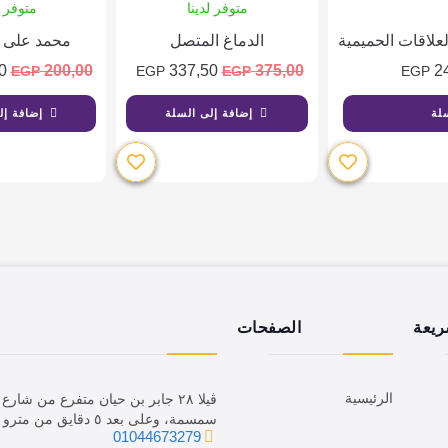
متوفر لدينا
متوفر ل
لعلاقات الحميمية
الدماغ المتصل
محمد على ب
0
200,00
337,50
375,00
2
EGP
EGP
EGP
EGP
لة
إضافة إلى السلة
إضافة إل
ريعة
الصفحات
الرئيسية
ڤيلا ٢٨ جابر بن حيان متفرع من ش
سمسمة، وعلى بعد ٥ دقايق من مترو الدقي.
01044673279