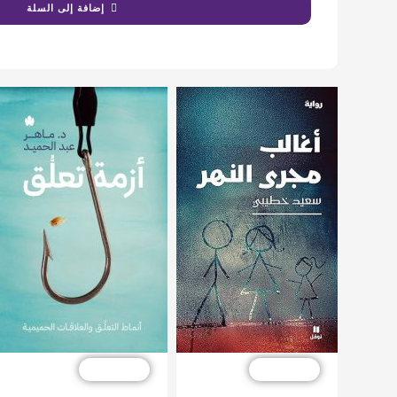
إضافة إلى السلة
خصم %10
خصم %10