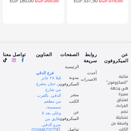
180,00
200,00
337,50
375,00
EGP
EGP
EGP
EGP
إضافة إلى السلة
إضافة إلى السلة
عن
روابط
الصفحات
العناوين
تواصل معنا
الميكروفون
سريعة
الرئيسية
أحدث
فرع الدقي
مكتبة
مدونة
ڤيلا ٢٨ جابر
الاصدرات
"الميكروفون"
بن حيان متفرع
الميكروفون
هي وجهة
من شارع
مميزة
متجر
الدقي، بالقرب
لعشاق
الكتب
من مطعم
القراءة،
سمسمة،
تضم
عن
وعلى بعد ٥
تشكيلة
الميكروفون
دقايق من
واسعة من
مترو الدقي.
الكتب
تواصل
01044673279