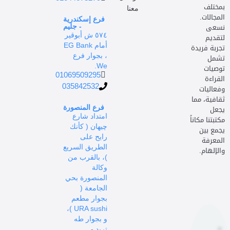
بمختلف
معنا
المجالات.
فرع إسكندرية
نسعى
- جليم
٥٧٤ ش أبوقير
لتقديم
أمام EG Bank
تجربة فريدة
، بجوار فرع
تشمل
We.
توصيات
01069509295
القراءة
035842532
وفعاليات
ثقافية، مما
يجعل
فرع المنصورة
امتداد شارع
مكتبتنا مكاناً
چيهان ( كأنك
يجمع بين
رايح على
المعرفة
الطريق السريع
والإلهام.
)، بالقرب من
وكالة
المنصورة بحي
الجامعة (
بجوار مطعم
URA sushi )،
و بجوار طه
تريد -