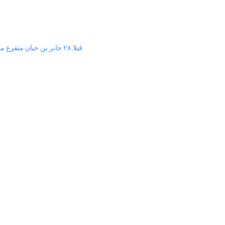
ڤيلا ٢٨ جابر بن حيان متفرع من شارع الدقي، بالقرب من مطعم سمسمة، وعلى بعد ٥ دقايق من مترو الدقي.