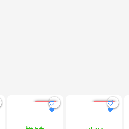
خصم %10
خصم %10
متوفر لدينا