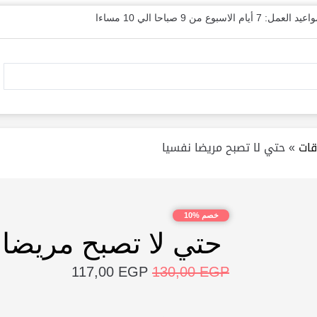
يد العمل: 7 أيام الاسبوع من 9 صباحا الي 10 مساءا
قات
»
حتي لا تصبح مريضا نفسيا
خصم %10
حتي لا تصبح مريضا 
117,00
EGP
130,00
EGP
20 متوفر في المخزون