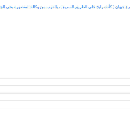
هان ( كأنك رايح على الطريق السريع )، بالقرب من وكالة المنصورة بحي الجامعة ( بجوار مطعم URA sushi )، و بجوار طه تريد