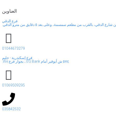
العناوين
فرع الدقي
01044673279
فرع إسكندرية - جليم
٥٧٤ ش أبوقير أمام EG Bank ، بجوار فرع We.
01069509295
035842532