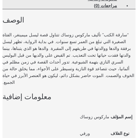
مراجعات (0)
الوصف
“سارقة الكتب” تأليف ماركوس زوساك تتناول قصة ليسل ميمينغر، الفتاة
الصغيرة التي تبلغ من العمر تسع سنوات. في بداية الرواية، تظهر ليسل
رفقة والدها ووالدتها في طريقهم إلى المقبرة. والدها هو الذي يتبناها، بينما
والدتها فقدت حياتها تحت التعذيب. تم القبض على والديها من قبل البوليس
السري النازي بتهمة الشيوعية. تدور أحداث القصة في زمن مظلم في
ألمانيا، حيث تتصاعد قوة النازية وتسيطر على الأجواء، مما يخلق حالة من
خوف والصمت. الموت حاضر بشكل دائم، ليكون هو العنصر الأبرز في حياة
الجميع.
معلومات إضافية
سم المؤلف
ماركوس زوساك
نوع الغلاف
ورقي