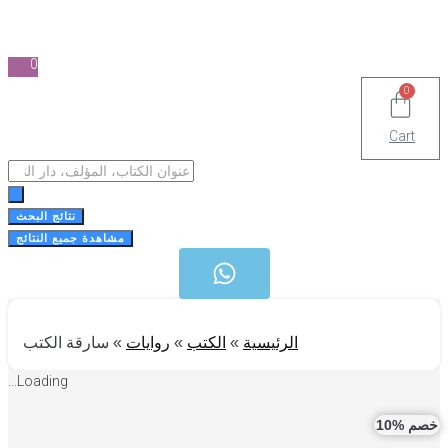
0
0
Cart
Search
...
نتائج البحث
مشاهدة جميع النتائج
الرئيسية
»
الكتب
»
روايات
»
سارقة الكتب
Loading...
 %10