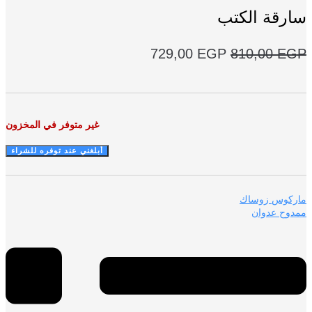
رقة الكتب
السعر
السعر
729,00
EGP
810,00
E
الأصلي
الحالي
هو:
هو:
729,00 EGP.
810,00 EGP.
غير متوفر في المخزون
ركوس زوساك
وح عدوان