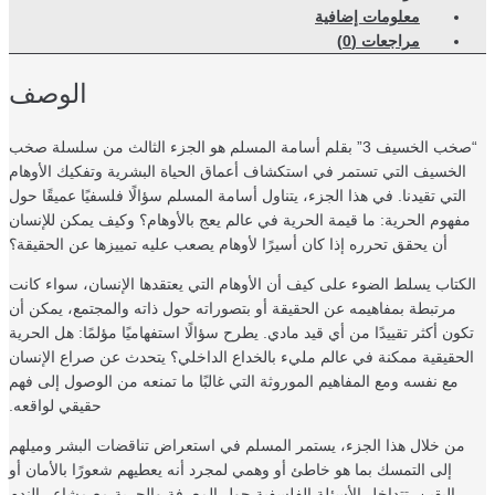
معلومات إضافية
مراجعات (0)
الوصف
“صخب الخسيف 3” بقلم أسامة المسلم هو الجزء الثالث من سلسلة صخب
الخسيف التي تستمر في استكشاف أعماق الحياة البشرية وتفكيك الأوهام
التي تقيدنا. في هذا الجزء، يتناول أسامة المسلم سؤالًا فلسفيًا عميقًا حول
فهوم الحرية: ما قيمة الحرية في عالم يعج بالأوهام؟ وكيف يمكن للإنسان
أن يحقق تحرره إذا كان أسيرًا لأوهام يصعب عليه تمييزها عن الحقيقة؟
كتاب يسلط الضوء على كيف أن الأوهام التي يعتقدها الإنسان، سواء كانت
مرتبطة بمفاهيمه عن الحقيقة أو بتصوراته حول ذاته والمجتمع، يمكن أن
كون أكثر تقييدًا من أي قيد مادي. يطرح سؤالًا استفهاميًا مؤلمًا: هل الحرية
لحقيقية ممكنة في عالم مليء بالخداع الداخلي؟ يتحدث عن صراع الإنسان
مع نفسه ومع المفاهيم الموروثة التي غالبًا ما تمنعه من الوصول إلى فهم
حقيقي لواقعه.
من خلال هذا الجزء، يستمر المسلم في استعراض تناقضات البشر وميلهم
إلى التمسك بما هو خاطئ أو وهمي لمجرد أنه يعطيهم شعورًا بالأمان أو
اليقين. تتداخل الأسئلة الفلسفية حول المعرفة والحرية مع مشاعر الندم