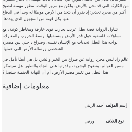
الكارثة التي قد تحل بالأرض، ولكن مع مرور الوقت، تتطور مهمته لتصبح
كبر من مجرد تحذير؛ إذ يقرر أن يتخذ من الأرض موطنًا له ويبدأ في الدفاع
عنها بكل قوته من المجهول الذي يهددها.
تتناول الرواية قصة بطل غريب يحارب قوى خارقة ومخاطر كونية، مع
تساؤلات فلسفية حول قدر الأرض ومستقبلها. وسط الحروب والمعارك،
يواجه هذا البطل تحديات مع الإنسان نفسه، وصراع داخلي بين مصيره
الشخصي ورسالة الأرض التي حملها.
لم زاد ليس مجرد رواية عن صراع بين الخير والشر، بل هي أيضًا تأمل في
مصير العوالم، ونضوج البشرية، وقدرتها على النجاة والتطور. هل سيتمكن
هذا البطل من تغيير مصير الأرض، أم أن النهاية الحتمية ستصل؟
معلومات إضافية
سم المؤلف
أحمد الزيني
نوع الغلاف
ورقي