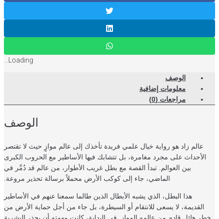
Loading...
الوصف
معلومات إضافية
مراجعات (0)
الوصف
عالم زاد هو رواية خيال علمي فريدة تأخذك إلى عالم موازٍ حيث لا تقتصر
الأحداث على مجرد مغامرة، بل تتشابك فيها الأساطير مع الحروب الكبرى
بين العوالم. تبدأ القصة مع بطل غريب الأطوار، من عالم قد دُمِّر في
الماضي، جاء إلى كوكب الأرض محملاً برسالة تحذير مروعة.
هذا البطل، الذي يشبه الأبطال الذين طالما سمعنا عنهم في الأساطير
القديمة، لا يسعى للانتقام أو السيطرة، بل جاء من أجل حماية الأرض من
ر هائل قادم من عالمه الموازٍ. في البداية، كانت مهمته أن يحذر البشرية