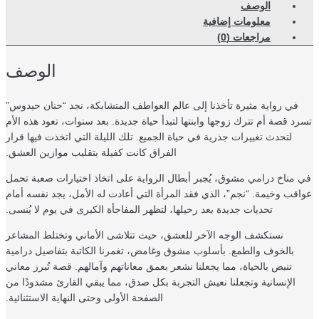
الوصف
معلومات إضافية
مراجعات (0)
الوصف
في رواية مثيرة تأخذنا إلى عالم العواطف المتشابكة، نجد “حنان حيدوس”
د قصة أم تترك زوجها وابنتها لتبدأ حياة جديدة. بعد سنوات، تعود هذه الأم
لتحدث تغييرات جذرية في حياة الجميع. تلك الليلة التي اتخذت فيها قرار
الفراق كانت كفيلة بتقليب موازين العشق.
مناخ درامي مشوق، يُجبر أبطال الرواية على اتخاذ اختيارات صعبة تحمل
قب وخيمة. “نجم”، الذي فقد المرأة التي أعادت له الأمل، يجد نفسه أمام
تحديات جديدة بعد رحيلها، لتظهر المفاجأة الكبرى في يوم لا يُنسى.
نستكشف الوجه الآخر للعشق، حيث تتلاشى الأماني وتختلط المشاعر
بالخوف والطمع. بأسلوب مشوق وغامض، تغمرنا الكاتبة بتفاصيل درامية
تنبض بالحياة، مما يجعلنا نشعر بعمق معاناتهم وآمالهم. قصة تُبرز معاني
الإنسانية وتجعلنا نعيش التجربة بكل صدق، مما يبقي القارئ مشدودًا من
الصفحة الأولى وحتى النهاية الاستثنائية.