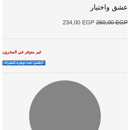
ق واختيار
السعر
السعر
234,00
EGP
260,00
E
الأصلي
الحالي
هو:
هو:
234,00 EGP.
260,00 EGP.
غير متوفر في المخزون