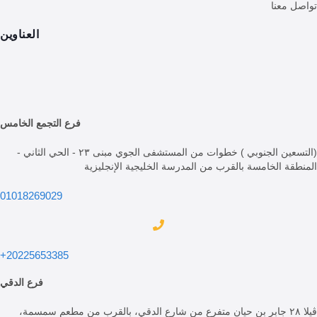
 معنا
العناوين
فرع التجمع الخامس
(التسعين الجنوبي ) خطوات من المستشفى الجوي مبنى ٢٣ - الحي الثاني -
ة الخامسة بالقرب من المدرسة الخليجية الإنجليزية
01018269029
20225653385+
فرع الدقي
ڤيلا ٢٨ جابر بن حيان متفرع من شارع الدقي، بالقرب من مطعم سمسمة،