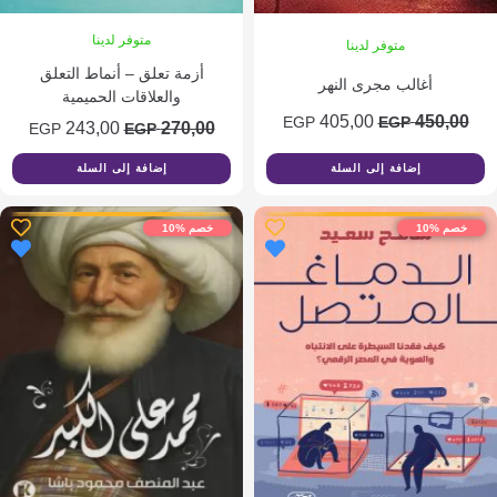
متوفر لدينا
متوفر لدينا
أزمة تعلق – أنماط التعلق
أغالب مجرى النهر
والعلاقات الحميمية
السعر
السعر
405,00
450,0
EGP
EGP
السعر
السعر
243,00
270,00
EGP
EGP
الأصلي
الحالي
الأصلي
الحالي
إضافة إلى السلة
إضافة إلى السلة
هو:
هو:
هو:
هو:
405,00 EGP.
450,00 EGP.
243,00 EGP.
270,00 EGP.
م %10
خصم %10