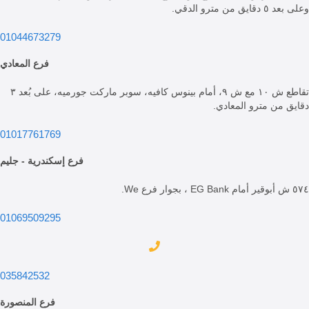
ن مترو الدقي.
01044673279
فرع المعادي
تقاطع ش ١٠ مع ش ٩، أمام بينوس كافيه، سوبر ماركت جورميه، على بُعد ٣
من مترو المعادي.
01017761769
فرع إسكندرية - جليم
01069509295
035842532
فرع المنصورة