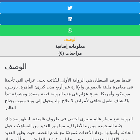
الوصف
معلومات إضافية
مراجعات (0)
الوصف
ندما يعزف الشيطان هي الرواية الأولى للكاتب يحيى عزام، التي تأخذنا
 مغامرة مليئة بالغموض والإثارة عبر أربع مدن كبرى: القاهرة، باريس،
وسكو، وأمريكا. ينسج عزام في هذه الرواية قصة معقدة ومشوقة تبدأ
باكتشاف طفيل شافي لأمراض لا علاج لها، يتحول إلى وباء مميت يجتاح
العالم.
رواية تتبع مسار عالم مصري اختفى في ظروف غامضة، ليظهر بعد ذلك
جثته المتجمدة مبتورة الأطراف، مما يثير العديد من التساؤلات حول
حادثة وأسبابها. تزداد الأحداث غموضًا مع تقدم القصة، حيث يظهر العديد
من الألغاز المعقدة التي يصعب حلها، ويكتشف القارئ تدريجياً أن هناك