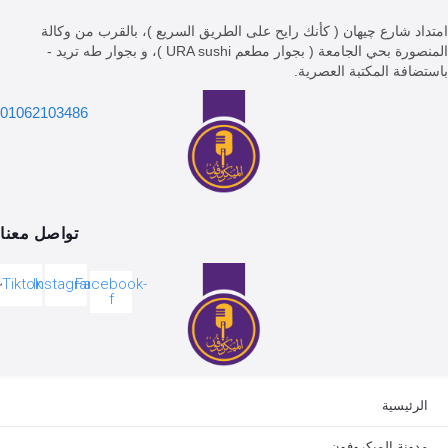
 شارع چيهان ( كأنك رايح على الطريق السريع )، بالقرب من وكالة
المنصورة بحي الجامعة ( بجوار مطعم URA sushi )، و بجوار طه تريد -
فة المكتبة العصرية.
01062103486
تواصل معنا
Tiktok
Instagram
Facebook-
f
ئيسية
ونة الميكروفون