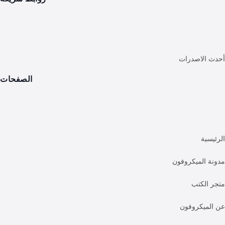
الاصدرات
الصفحات
ية
 الميكروفون
الكتب
ميكروفون