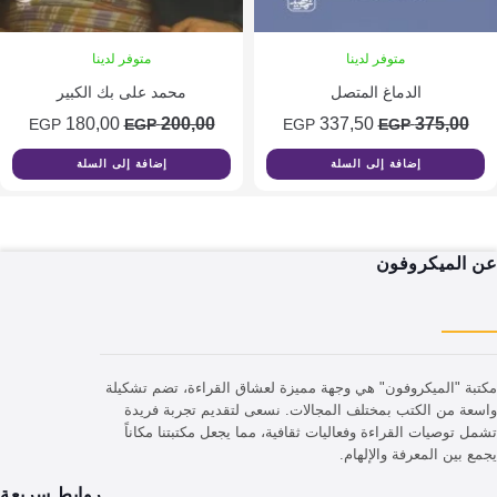
متوفر لدينا
متوفر لدينا
الدماغ المتصل
محمد على بك الكبير
السعر
السعر
السعر
السعر
180,00
200,00
337,50
375,0
EGP
EGP
EGP
EGP
الأصلي
الحالي
الأصلي
الحالي
إضافة إلى السلة
إضافة إلى السلة
هو:
هو:
هو:
هو:
180,00 EGP.
200,00 EGP.
337,50 EGP.
375,00 EGP.
لميكروفون
"الميكروفون" هي وجهة مميزة لعشاق القراءة، تضم تشكيلة
من الكتب بمختلف المجالات. نسعى لتقديم تجربة فريدة
وصيات القراءة وفعاليات ثقافية، مما يجعل مكتبتنا مكاناً
ين المعرفة والإلهام.
روابط سريعة