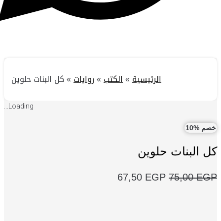
الرئيسية
»
الكتب
»
روايات
»
كل البنات حلوين
Loading...
1
لبنات حلوين
السعر
السعر
67,50
EGP
75,00
الأصلي
الحالي
هو:
هو: