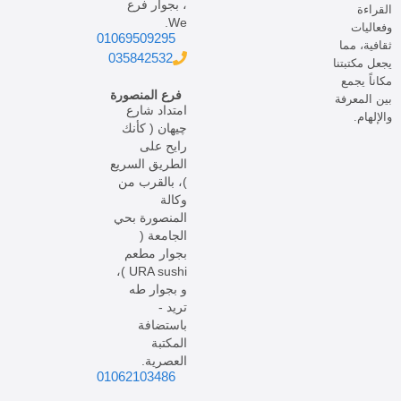
، بجوار فرع
القراءة
We.
وفعاليات
01069509295
ثقافية، مما
035842532
يجعل مكتبتنا
مكاناً يجمع
فرع المنصورة
بين المعرفة
امتداد شارع
والإلهام.
چيهان ( كأنك
رايح على
الطريق السريع
)، بالقرب من
وكالة
المنصورة بحي
الجامعة (
بجوار مطعم
URA sushi )،
و بجوار طه
تريد -
باستضافة
المكتبة
العصرية.
01062103486