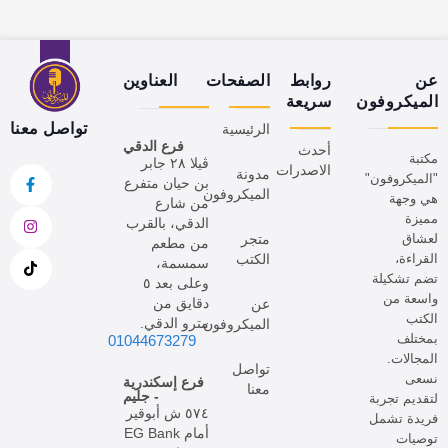
عن
روابط
الصفحات
العناوين
الميكروفون
سريعة
تواصل معنا
الرئيسية
فرع الدقي
أحدث
مكتبة
ڤيلا ٢٨ جابر
الاصدرات
مدونة
"الميكروفون"
بن حيان متفرع
الميكروفون
هي وجهة
من شارع
مميزة
الدقي، بالقرب
لعشاق
متجر
من مطعم
القراءة،
الكتب
سمسمة،
تضم تشكيلة
وعلى بعد ٥
واسعة من
دقايق من
عن
الكتب
مترو الدقي.
الميكروفون
بمختلف
01044673279
المجالات.
تواصل
نسعى
فرع إسكندرية
معنا
- جليم
لتقديم تجربة
٥٧٤ ش أبوقير
فريدة تشمل
أمام EG Bank
توصيات