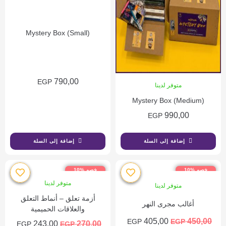
Mystery Box (Small)
790,00
EGP
متوفر لدينا
Mystery Box (Medium)
990,00
EGP
إضافة إلى السلة
إضافة إلى السلة
خصم %10
خصم %10
متوفر لدينا
متوفر لدينا
أزمة تعلق – أنماط التعلق
أغالب مجرى النهر
والعلاقات الحميمية
405,00
450,00
EGP
EGP
243,00
270,00
EGP
EGP