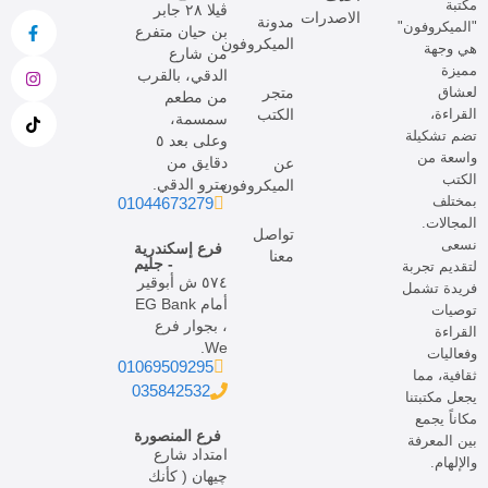
مكتبة
ڤيلا ٢٨ جابر
الاصدرات
مدونة
"الميكروفون"
بن حيان متفرع
الميكروفون
هي وجهة
من شارع
مميزة
الدقي، بالقرب
لعشاق
متجر
من مطعم
القراءة،
الكتب
سمسمة،
تضم تشكيلة
وعلى بعد ٥
واسعة من
دقايق من
عن
الكتب
مترو الدقي.
الميكروفون
بمختلف
01044673279
المجالات.
تواصل
نسعى
فرع إسكندرية
معنا
- جليم
لتقديم تجربة
٥٧٤ ش أبوقير
فريدة تشمل
أمام EG Bank
توصيات
، بجوار فرع
القراءة
We.
وفعاليات
01069509295
ثقافية، مما
035842532
يجعل مكتبتنا
مكاناً يجمع
فرع المنصورة
بين المعرفة
امتداد شارع
والإلهام.
چيهان ( كأنك