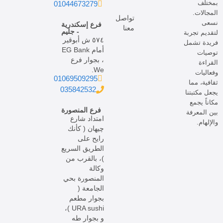
بمختلف
01044673279
المجالات.
تواصل
نسعى
فرع إسكندرية
معنا
- جليم
لتقديم تجربة
٥٧٤ ش أبوقير
فريدة تشمل
أمام EG Bank
توصيات
، بجوار فرع
القراءة
We.
وفعاليات
01069509295
ثقافية، مما
035842532
يجعل مكتبتنا
مكاناً يجمع
فرع المنصورة
بين المعرفة
امتداد شارع
والإلهام.
چيهان ( كأنك
رايح على
الطريق السريع
)، بالقرب من
وكالة
المنصورة بحي
الجامعة (
بجوار مطعم
URA sushi )،
و بجوار طه