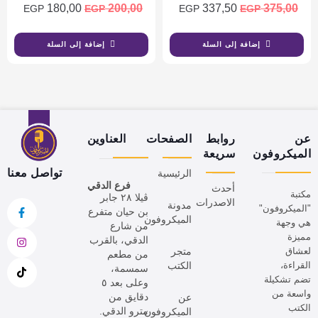
180,00
200,00
337,50
375,00
EGP
EGP
EGP
EGP
إضافة إلى السلة
إضافة إلى السلة
عن
روابط
الصفحات
العناوين
الميكروفون
سريعة
تواصل معنا
الرئيسية
فرع الدقي
أحدث
مكتبة
ڤيلا ٢٨ جابر
الاصدرات
مدونة
"الميكروفون"
بن حيان متفرع
الميكروفون
هي وجهة
من شارع
مميزة
الدقي، بالقرب
لعشاق
متجر
من مطعم
القراءة،
الكتب
سمسمة،
تضم تشكيلة
وعلى بعد ٥
واسعة من
دقايق من
عن
الكتب
مترو الدقي.
الميكروفون