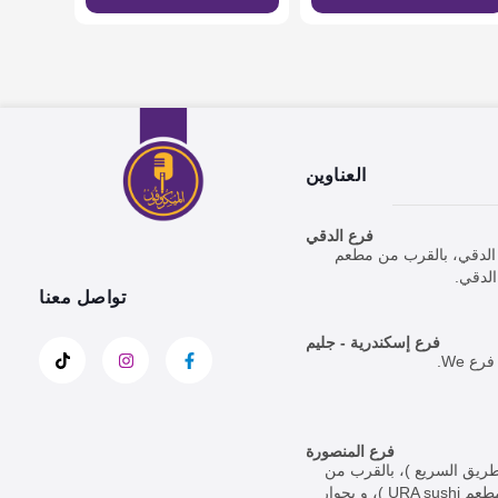
العناوين
فرع الدقي
ارع الدقي، بالقرب من مطعم
تواصل معنا
فرع إسكندرية - جليم
فرع المنصورة
لطريق السريع )، بالقرب من
وكالة المنصورة بحي الجامعة ( بجوار مطعم URA sushi )، و بجوار