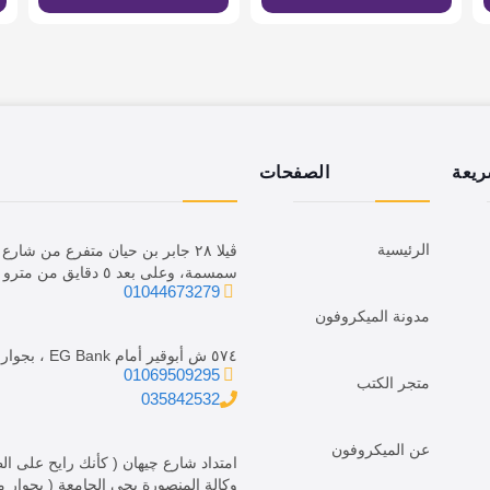
ريعة
الصفحات
الرئيسية
ڤيلا ٢٨ جابر بن حيان متفرع من ش
سمسمة، وعلى بعد ٥ دقايق من مترو الدقي.
01044673279
مدونة الميكروفون
٥٧٤ ش أبوقير أمام EG Bank ، بجوار فرع We.
01069509295
متجر الكتب
035842532
عن الميكروفون
امتداد شارع چيهان ( كأنك رايح على ا