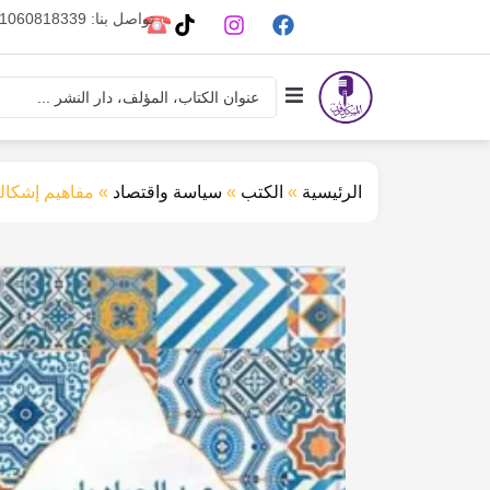
تواصل بنا: 01060818339
الرئيسية
»
الكتب
»
سياسة واقتصاد
»
مفاهيم إشكال