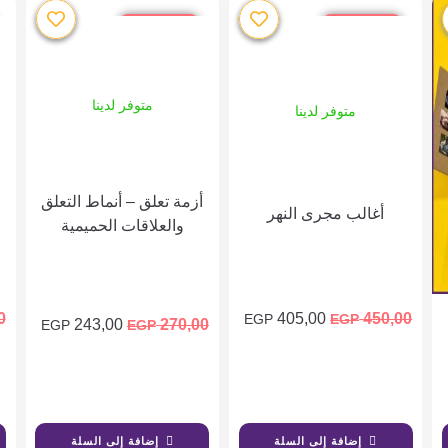
خصم %10
خصم %10
متوفر لدينا
متوفر لدينا
أزمة تعلق – أنماط التعلق
أغالب مجرى النهر
والعلاقات الحميمية
0
405,00
450,00
EGP
EGP
243,00
270,00
EGP
EGP
إضافة إلى السلة
إضافة إلى السلة