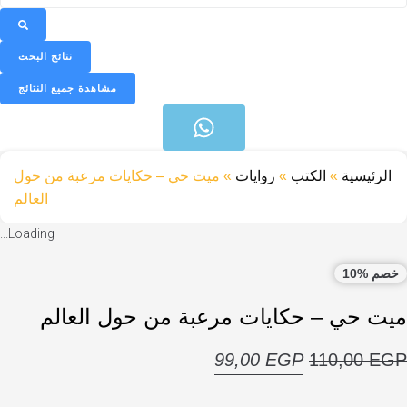
نتائج البحث
مشاهدة جميع النتائج
ئيسية
»
الكتب
»
روايات
»
ميت حي – حكايات مرعبة من حول
العالم
Loading...
%10
 حي – حكايات مرعبة من حول العالم
السعر
السعر
99,00
EGP
110,00
الأصلي
الحالي