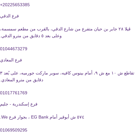
20225653385+
فرع الدقي
ڤيلا ٢٨ جابر بن حيان متفرع من شارع الدقي، بالقرب من مطعم سمسمة،
وعلى بعد ٥ دقايق من مترو الدقي.
01044673279
فرع المعادي
تقاطع ش ١٠ مع ش ٩، أمام بينوس كافيه، سوبر ماركت جورميه، على بُعد ٣
دقايق من مترو المعادي.
01017761769
فرع إسكندرية - جليم
٥٧٤ ش أبوقير أمام EG Bank ، بجوار فرع We.
01069509295