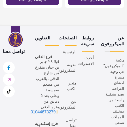
إضافة إلى السلة
إضافة إلى السلة
عن
روابط
الصفحات
العناوين
الميكروفون
سريعة
تواصل معنا
الرئيسية
فرع الدقي
أحدث
مكتبة
ڤيلا ٢٨ جابر
الاصدرات
مدونة
"الميكروفون"
بن حيان متفرع
الميكروفون
هي وجهة
من شارع
مميزة
الدقي، بالقرب
لعشاق
متجر
من مطعم
القراءة،
الكتب
سمسمة،
تضم تشكيلة
وعلى بعد ٥
واسعة من
دقايق من
عن
الكتب
مترو الدقي.
الميكروفون
بمختلف
01044673279
المجالات.
تواصل
نسعى
فرع إسكندرية
معنا