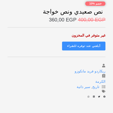
خصم %10
نص صعيدي ونص خواجة
360,00
EGP
400,00
EGP
غير متوفر في المخزون
ريكاردو فريد مانكوزو
الكرمة
تاريخ
,
سير ذاتية