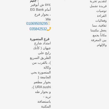
- جليم
لتقديم تجربة
٥٧٤ ش أبوقير
فريدة تشمل
أمام EG Bank
توصيات
، بجوار فرع
القراءة
We.
وفعاليات
01069509295
ثقافية، مما
035842532
يجعل مكتبتنا
مكاناً يجمع
فرع المنصورة
بين المعرفة
امتداد شارع
والإلهام.
چيهان ( كأنك
رايح على
الطريق السريع
)، بالقرب من
وكالة
المنصورة بحي
الجامعة (
بجوار مطعم
URA sushi )،
و بجوار طه
تريد -
باستضافة
المكتبة