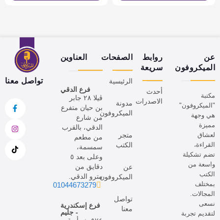
عن
روابط
الصفحات
العناوين
الميكروفون
سريعة
تواصل معنا
الرئيسية
فرع الدقي
أحدث
مكتبة
ڤيلا ٢٨ جابر
الاصدرات
مدونة
"الميكروفون"
بن حيان متفرع
الميكروفون
هي وجهة
من شارع
مميزة
الدقي، بالقرب
لعشاق
متجر
من مطعم
القراءة،
الكتب
سمسمة،
تضم تشكيلة
وعلى بعد ٥
واسعة من
دقايق من
عن
الكتب
مترو الدقي.
الميكروفون
بمختلف
01044673279
المجالات.
تواصل
نسعى
فرع إسكندرية
معنا
- جليم
لتقديم تجربة