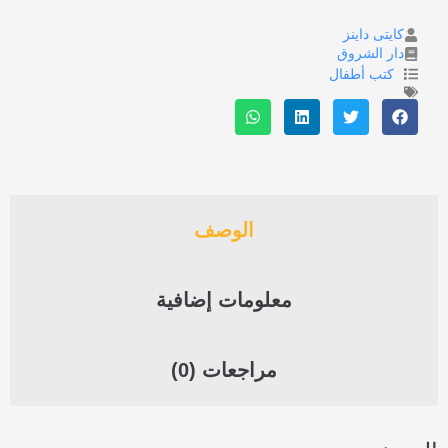
كايتى داينز
دار الشروق
كتب أطفال
الوصف
معلومات إضافية
مراجعات (0)