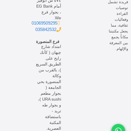
٥٧٤ ش أبوقير
فريدة تشمل
أمام EG Bank
توصيات
، بجوار فرع
القراءة
We.
وفعاليات
01069509295
ثقافية، مما
035842532
يجعل مكتبتنا
مكاناً يجمع
فرع المنصورة
بين المعرفة
امتداد شارع
والإلهام.
چيهان ( كأنك
رايح على
الطريق السريع
)، بالقرب من
وكالة
المنصورة بحي
الجامعة (
بجوار مطعم
URA sushi )،
و بجوار طه
تريد -
باستضافة
المكتبة
العصرية.