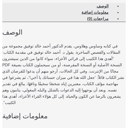
الوصف
معلومات إضافية
مراجعات (0)
الوصف
في كتابه وساوس وهلاوس، يقدم الدكتور أحمد خالد توفيق مجموعة من
المقالات والقصص الساخرة. يقول د. أحمد خالد توفيق في مقدمة الكتاب:
“أهدي هذا الكتيب إلى قرائي الأعزاء، سواء كانوا من الذين سيشترون
النسخة الأصلية أو النسخة المقرصنة، أو من سيحملون الكتاب بصيغة PDF
مجانًا من الإنترنت. وفي كل الحالات، أرجو منهم أن يدعوا للقرصان الذي
ر الكتاب قائلاً: ‘جعل الله هذا في ميزان حسناتك يا أخي!’، ثم يشرعوا في
مهاجمة مؤلف الكتاب، معتبرين إياه شخصًا سخيفًا وتافهًا، يبالغ في تقدير
نفسه. وبعد أن يوجهوا إليه الدعوات بالشلل والبله المغولي، ينامون وهم
يشعرون بالرضا عن الكون والحياة. إلى كل هؤلاء القراء الأعزاء، أهدي هذا
الكتيب”.
معلومات إضافية