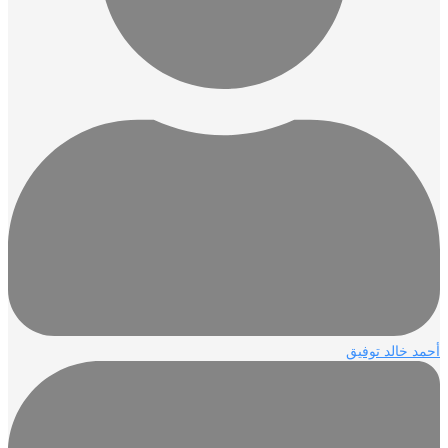
د خالد توفيق