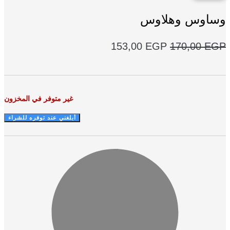
اوس وهلاوس
السعر
السعر
153,00
EGP
170,00
E
الأصلي
الحالي
هو:
هو:
153,00 EGP.
170,00 EGP.
غير متوفر في المخزون