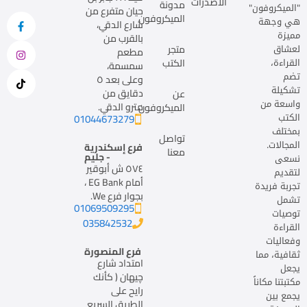
الاصدرات
مدونة
"الميكروفون"
حيان متفرع من
الميكروفون
هي وجهة
شارع الدقي،
مميزة
بالقرب من
لعشاق
متجر
مطعم
القراءة،
الكتب
سمسمة،
تضم
وعلى بعد ٥
تشكيلة
دقايق من
عن
واسعة من
مترو الدقي.
الميكروفون
الكتب
01044673279
بمختلف
تواصل
المجالات.
فرع إسكندرية
معنا
- جليم
نسعى
٥٧٤ ش أبوقير
لتقديم
أمام EG Bank ،
تجربة فريدة
بجوار فرع We.
تشمل
01069509295
توصيات
035842532
القراءة
وفعاليات
فرع المنصورة
ثقافية، مما
امتداد شارع
يجعل
چيهان ( كأنك
مكتبتنا مكاناً
رايح على
يجمع بين
الطريق السريع