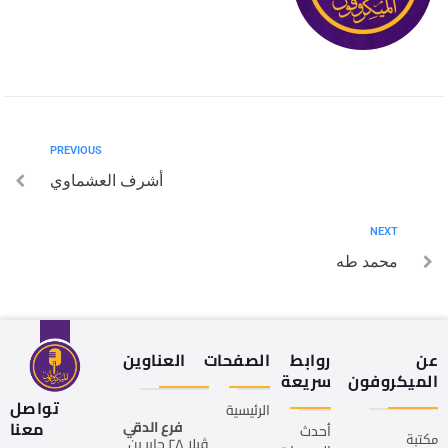
PREVIOUS
أشرف العشماوي
NEXT
محمد طه
عن
روابط
الصفحات
العناوين
الميكروفون
سريعة
تواصل
الرئيسية
فرع الدقي
معنا
أحدث
مكتبة
ڤيلا ٢٨ جابر بن