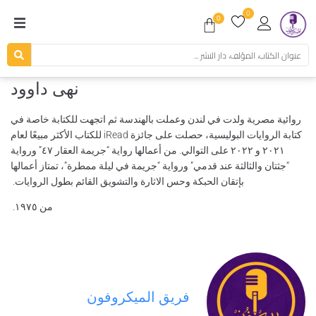
0
0
نهى داوود
روائية مصرية ولدت في لندن وعملت بالهندسة ثم اتجهت للكتابة خاصة في
كتابة الروايات البوليسية، حصلت على جائزة iRead للكتاب الأكثر مبيعًا لعام
٢٠٢١ و ٢٠٢٢ على التوالي. من أعمالها رواية “جريمة العقار ٤٧” ورواية
“جثتان والثالثة عند قدمي” ورواية “جريمة في ليلة ممطرة”، تمتاز أعمالها
بإتقان الحبكة وحس الاثارة والتشويق القائم بطول الروايات.
من ١٩٧٥.
فريق الميكروفون