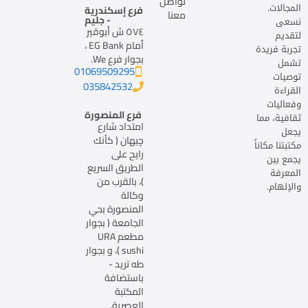
تواصل
المجالات.
فرع إسكندرية
معنا
- جليم
نسعى
٥٧٤ ش أبوقير
لتقديم
أمام EG Bank ،
تجربة فريدة
بجوار فرع We.
تشمل
01069509295
توصيات
035842532
القراءة
وفعاليات
فرع المنصورة
ثقافية، مما
امتداد شارع
يجعل
چيهان ( كأنك
مكتبتنا مكاناً
رايح على
يجمع بين
الطريق السريع
المعرفة
)، بالقرب من
والإلهام.
وكالة
المنصورة بحي
الجامعة ( بجوار
مطعم URA
sushi )، و بجوار
طه تريد -
باستضافة
المكتبة
العصرية.