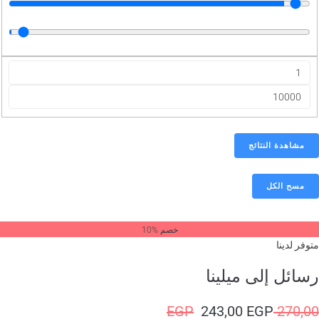
مشاهدة النتائج
مسح الكل
خصم %10
وفر لدينا
ائل إلى ميلينا
EGP
243,00
EGP
270,