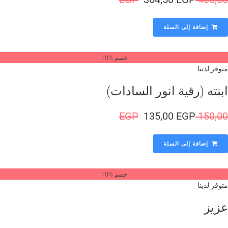
إضافة إلى السلة
خصم %10
وفر لدينا
نته (رقية انور السادات)
EGP
135,00
EGP
150,
إضافة إلى السلة
خصم %10
وفر لدينا
زيز