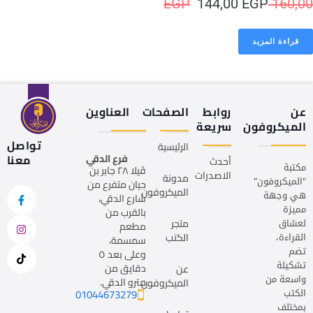
EGP
144,00
EGP
160,
قراءة المزيد
عن
روابط
الصفحات
العناوين
الميكروفون
سريعة
تواصل
الرئيسية
فرع الدقي
معنا
أحدث
مكتبة
ڤيلا ٢٨ جابر بن
الاصدرات
مدونة
"الميكروفون"
حيان متفرع من
الميكروفون
هي وجهة
شارع الدقي،
مميزة
بالقرب من
لعشاق
متجر
مطعم
القراءة،
الكتب
سمسمة،
تضم
وعلى بعد ٥
تشكيلة
دقايق من
عن
واسعة من
مترو الدقي.
الميكروفون
الكتب
01044673279
بمختلف