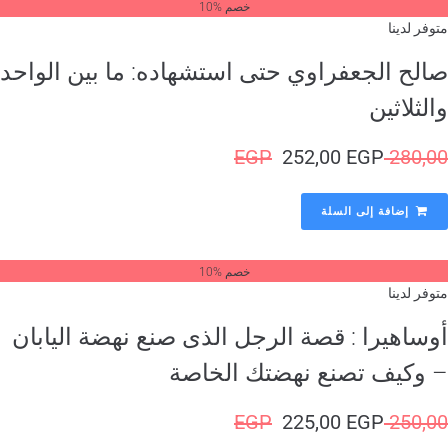
خصم %10
وفر لدينا
الح الجعفراوي حتى استشهاده: ما بين الواحد
لثلاثين
EGP
252,00
EGP
280,
إضافة إلى السلة
خصم %10
وفر لدينا
وساهيرا : قصة الرجل الذى صنع نهضة اليابان
 وكيف تصنع نهضتك الخاصة
EGP
225,00
EGP
250,