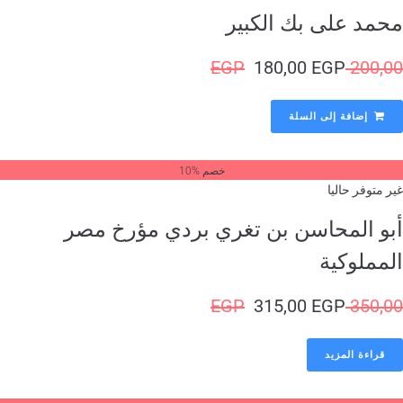
حمد على بك الكبير
EGP
180,00
EGP
200,
إضافة إلى السلة
خصم %10
ر متوفر حاليا
بو المحاسن بن تغري بردي مؤرخ مصر
لمملوكية
EGP
315,00
EGP
350,
قراءة المزيد