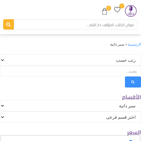
0
0
رئيسية
»
سير ذاتية
أقسام
سعر