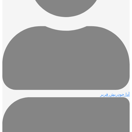
آدا جودريش فرير