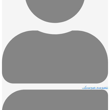
نتصوميه صوسيكى