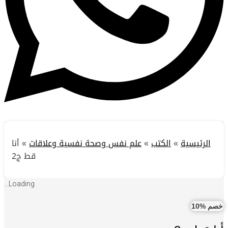
الرئيسية
»
الكتب
»
علم نفس وصحة نفسية وعلاقات
»
أنا
قط ج2
Loading...
خصم %10