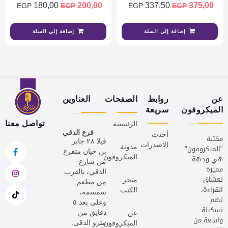
180,00
200,00
337,50
375,00
EGP
EGP
EGP
EGP
إضافة إلى السلة
إضافة إلى السلة
عن
روابط
الصفحات
العناوين
الميكروفون
سريعة
تواصل معنا
الرئيسية
فرع الدقي
أحدث
مكتبة
ڤيلا ٢٨ جابر
الاصدرات
"الميكروفون"
مدونة
بن حيان متفرع
هي وجهة
الميكروفون
من شارع
مميزة
الدقي، بالقرب
لعشاق
متجر
من مطعم
القراءة،
الكتب
سمسمة،
تضم
وعلى بعد ٥
تشكيلة
دقايق من
عن
واسعة من
مترو الدقي.
الميكروفون