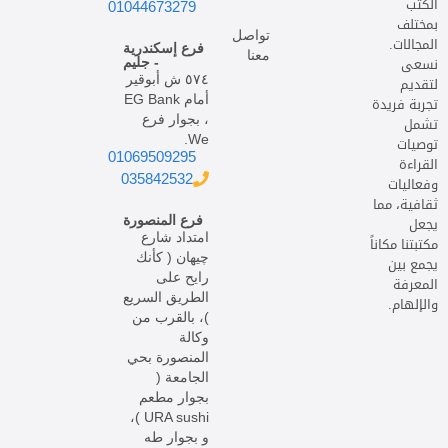
الكتب
01044673279
بمختلف
تواصل
المجالات.
فرع إسكندرية
معنا
نسعى
- جليم
٥٧٤ ش أبوقير
لتقديم
أمام EG Bank
تجربة فريدة
، بجوار فرع
تشمل
We.
توصيات
01069509295
القراءة
035842532
وفعاليات
ثقافية، مما
يجعل
فرع المنصورة
امتداد شارع
مكتبتنا مكاناً
چيهان ( كأنك
يجمع بين
رايح على
المعرفة
الطريق السريع
والإلهام.
)، بالقرب من
وكالة
المنصورة بحي
الجامعة (
بجوار مطعم
URA sushi )،
و بجوار طه