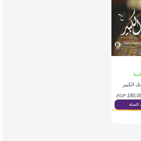
دينا
ك الكبير
180,0
EGP
 السلة