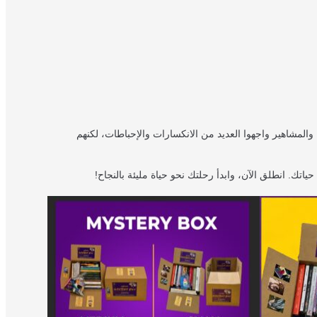
والمشاهير واجهوا العديد من الانكسارات والإحباطات، لكنهم
ك. انطلق الآن، وابدأ رحلتك نحو حياة مليئة بالنجاح!