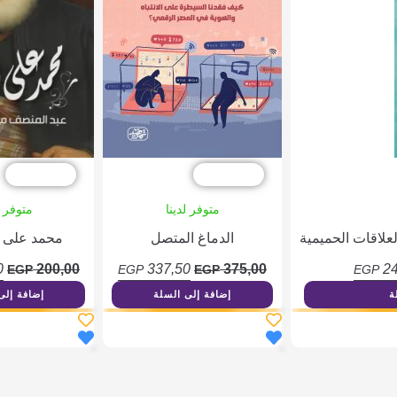
خصم %10
خصم %10
متوفر لدينا
متوفر ل
لعلاقات الحميمية
الدماغ المتصل
محمد على ب
0
200,00
337,50
375,00
24
EGP
EGP
EGP
EGP
ة
إضافة إلى السلة
إضافة إلى