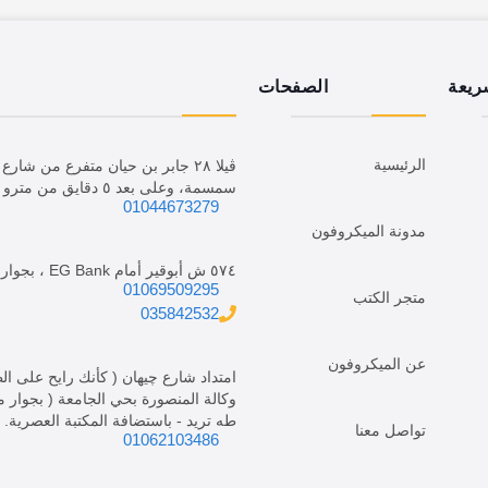
ريعة
الصفحات
الرئيسية
ڤيلا ٢٨ جابر بن حيان متفرع من ش
سمسمة، وعلى بعد ٥ دقايق من مترو الدقي.
01044673279
مدونة الميكروفون
٥٧٤ ش أبوقير أمام EG Bank ، بجوار فرع We.
01069509295
متجر الكتب
035842532
عن الميكروفون
امتداد شارع چيهان ( كأنك رايح على ا
طه تريد - باستضافة المكتبة العصرية.
تواصل معنا
01062103486