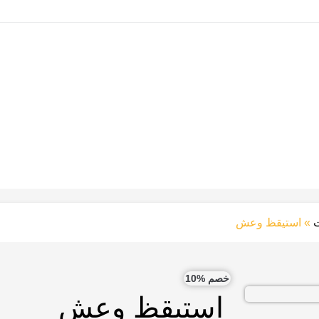
»
استيقظ وعش
خصم %10
استيقظ وعش