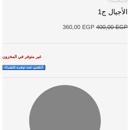
أجيال ج1
السعر
السعر
360,00
EGP
400,00
E
الأصلي
الحالي
هو:
هو:
360,00 EGP.
400,00 EGP.
غير متوفر في المخزون