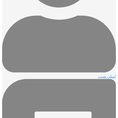
إميلي شيب