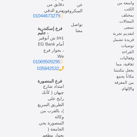
واسعة من
دقايق من
عن
الكتب
مترو الدقي.
الميكروفون
بمختلف
01044673279
المجالات.
تواصل
نسعى
فرع إسكندرية
معنا
- جليم
لتقديم تجربة
٥٧٤ ش أبوقير
فريدة تشمل
أمام EG Bank
توصيات
، بجوار فرع
القراءة
We.
وفعاليات
01069509295
ثقافية، مما
035842532
يجعل مكتبتنا
مكاناً يجمع
فرع المنصورة
بين المعرفة
امتداد شارع
والإلهام.
چيهان ( كأنك
رايح على
الطريق السريع
)، بالقرب من
وكالة
المنصورة بحي
الجامعة (
بجوار مطعم