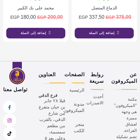
الدماغ المتصل
محمد على بك الكبير
180,00
200,00
337,50
375,00
EGP
EGP
EGP
EGP
إضافة إلى السلة
إضافة إلى السلة
عن
روابط
الصفحات
العناوين
الميكروفون
سريعة
تواصل معنا
الرئيسية
فرع الدقي
أحدث
مكتبة
ڤيلا ٢٨ جابر
الاصدرات
مدونة
"الميكروفون"
بن حيان متفرع
الميكروفون
هي وجهة
من شارع
مميزة
الدقي، بالقرب
لعشاق
متجر
من مطعم
القراءة،
الكتب
سمسمة،
تضم تشكيلة
وعلى بعد ٥