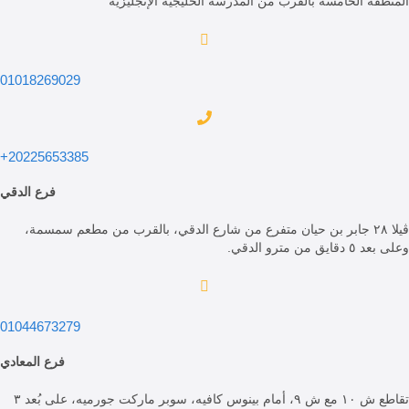
الخامسة بالقرب من المدرسة الخليجية الإنجليزية
01018269029
20225653385+
فرع الدقي
يلا ٢٨ جابر بن حيان متفرع من شارع الدقي، بالقرب من مطعم سمسمة،
الدقي.
01044673279
فرع المعادي
تقاطع ش ١٠ مع ش ٩، أمام بينوس كافيه، سوبر ماركت جورميه، على بُعد ٣