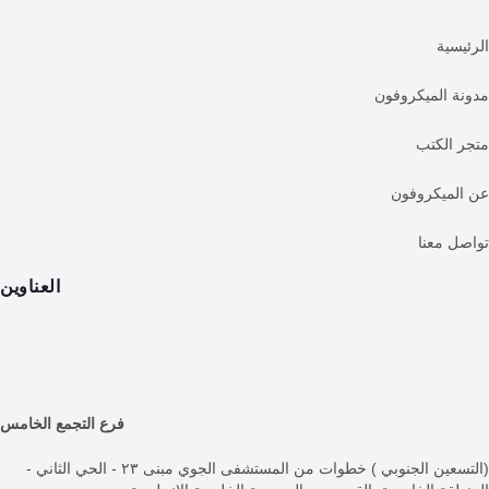
لميكروفون
كتب
كروفون
عنا
العناوين
فرع التجمع الخامس
(التسعين الجنوبي ) خطوات من المستشفى الجوي مبنى ٢٣ - الحي الثاني -