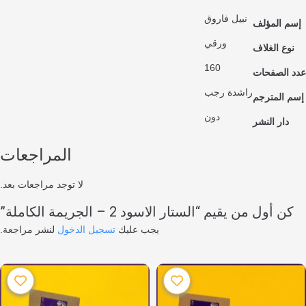
نبيل فاروق
مؤلف
ورقي
لغلاف
160
فحات
راشدة رجب
ترجم
دون
النشر
المراجعات
لا توجد مراجعات بعد.
 من يقيم “الستار الاسود 2 – الجريمة الكاملة”
يجب عليك
تسجيل الدخول
لنشر مراجعة.