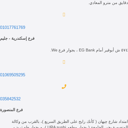
 مترو المعادي.
01017761769
فرع إسكندرية - جليم
01069509295
035842532
فرع المنصورة
ارع چيهان ( كأنك رايح على الطريق السريع )، بالقرب من وكالة
المنصورة بحي الجامعة ( بجوار مطعم URA sushi )، و بجوار طه تريد -