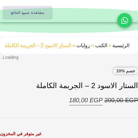
مشاهدة جميع النتائج
ئيسية
»
الكتب
»
روايات
»
الستار الاسود 2 – الجريمة الكاملة
Loading...
1
ود 2 – الجريمة الكاملة
السعر
السعر
180,00
EGP
200,0
الأصلي
الحالي
هو:
هو:
180,00 EGP.
200,00 EGP.
غير متوفر في المخزون