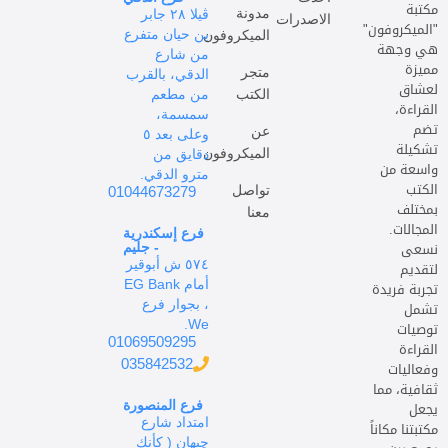
مكتبة
مدونة
ڤيلا ٢٨ جابر
الاصدرات
"الميكروفون"
بن حيان متفرع
الميكروفون
هي وجهة
من شارع
مميزة
متجر
الدقي، بالقرب
لعشاق
الكتب
من مطعم
القراءة،
سمسمة،
تضم
عن
وعلى بعد ٥
تشكيلة
الميكروفون
دقايق من
واسعة من
مترو الدقي.
الكتب
تواصل
01044673279
بمختلف
معنا
المجالات.
فرع إسكندرية
نسعى
- جليم
٥٧٤ ش أبوقير
لتقديم
أمام EG Bank
تجربة فريدة
، بجوار فرع
تشمل
We.
توصيات
01069509295
القراءة
035842532
وفعاليات
ثقافية، مما
يجعل
فرع المنصورة
امتداد شارع
مكتبتنا مكاناً
چيهان ( كأنك