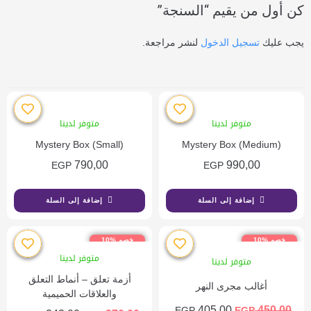
كن أول من يقيم “السنجة”
يجب عليك
تسجيل الدخول
لنشر مراجعة.
متوفر لدينا
متوفر لدينا
Mystery Box (Small)
Mystery Box (Medium)
790,00
990,00
EGP
EGP
إضافة إلى السلة
إضافة إلى السلة
خصم %10
خصم %10
متوفر لدينا
متوفر لدينا
أزمة تعلق – أنماط التعلق
أغالب مجرى النهر
والعلاقات الحميمية
405,00
450,00
EGP
EGP