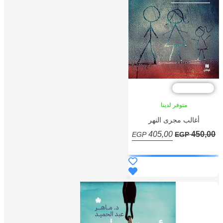
لسعر
لحالي
و:
405,00 EGP