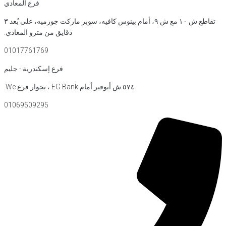
فرع المعادي
تقاطع ش ١٠ مع ش ٩، أمام بينوس كافيه، سوبر ماركت جورميه، على بُعد ٣
دقايق من مترو المعادي.
01017761769
فرع إسكندرية - جليم
بوقير أمام EG Bank ، بجوار فرع We.
01069509295