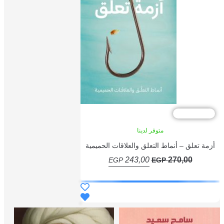
علاقات الحميمية
السعر
2
EGP
ي
الحالي
هو:
243,00 EGP.
27