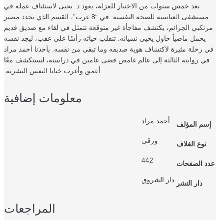
ار للعزلة، يعود د. يحيى لاستئناف عمله في
مستشفى العباسية للصحة النفسية. في “8 غرب”، القسم الذي يحدد مصير
ة غير متوقعة تتمثل في لقاء مع صديق قديم
نه. تنقلب حياته رأسًا على عقب، ليجد نفسه
صديقه وما تبقى من نفسه. يأخذنا أحمد مراد
 غامض قضى عامين في دراسته، لنستكشف معًا
أعمق وأغرب خبايا النفس البشرية.
معلومات إضافية
المراجعات