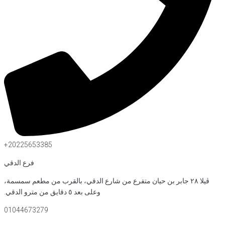
20225653385+
فرع الدقي
 متفرع من شارع الدقي، بالقرب من مطعم سمسمة،
وعلى بعد ٥ دقايق من مترو الدقي.
01044673279