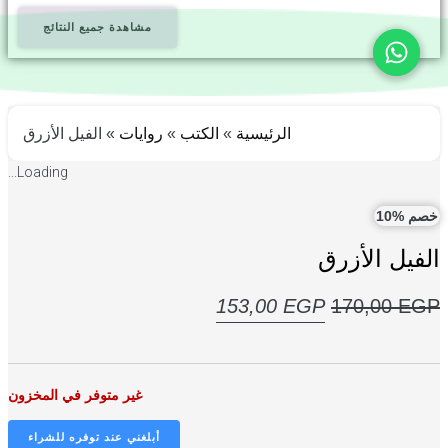
مشاهدة جميع النتائج
سية
»
الكتب
»
روايات
»
الفيل الأزرق
Loading...
السعر
153,
الحالي
هو:
غير متوفر في المخزون
153,00 EGP.