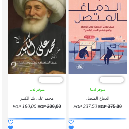
خصم %10
متوفر لدينا
محمد على بك الكبير
السعر
السعر
السعر
180,00
200,00
EGP
EGP
الحالي
الأصلي
الحالي
إضافة إلى السلة
هو:
هو:
هو:
180,00 EGP.
200,00 EGP.
337,50 EGP.