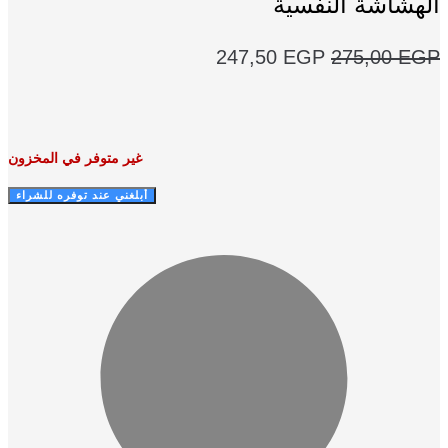
الهشاشة النفسية
السعر
السعر
247,50
EGP
275,00
EGP
الأصلي
الحالي
هو:
هو:
247,50 EGP.
275,00 EGP.
غير متوفر في المخزون