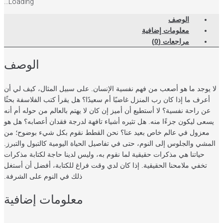
Loading...
الوصف
معلومات إضافية
مراجعات (0)
الوصف
 يوجد ما هو أصعب من فهم نفسية الإنسان. على سبيل المثال، كيف لي أن
أعرف ما إذا كان رب المنزل غاضبًا أم سعيدًا؟ هل يقرأ كتب الفلاسفة بحثًا
عن راحة نفسية؟ لا أستطيع أن أميز إن كان لا يهتم بالعالم من حوله أم أنه
سعى ليكون جزءًا منه. هل تثيره أشياء تافهة لدرجة فقدان أعصابه؟ هل هو
معزول في عالم خاص بعيد عنا؟ نحن القطط نقوم بكل شيء بوضوح؛ من
مشي والجلوس إلى النوم، حتى في تفاصيل الحياة اليومية كالتبول والتبرز.
حياتنا هي مذكرات حقيقية لما نقوم به، وليس لدينا حاجة لكتابة مذكرات
تخفي ملامحنا الحقيقية. إذا كان لدي وقت فراغ للكتابة، أفضل أن أستغل
ذلك في النوم على الشرفة.
معلومات إضافية