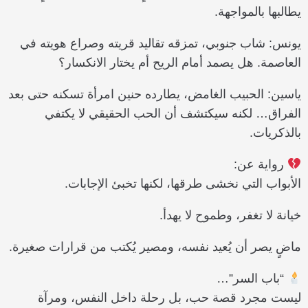
يطالبها بالمواجهة.
يونس: شاب جنوبي، تمزقه تقاليد قريته وصراع هويته في
العاصمة. هل يصمد أمام الريح أم يختار الانكسار؟
ياسين: الحبيب الغامض، يطارده حنين امرأة تسكنه حتى بعد
الفراق… لكنه سيكتشف أن الحب الحقيقي لا يكتفي
بالذكريات.
رواية عن:
الأبواب التي نخشى طرقها، لكنها تخبئ الإجابات.
خيانة لا تغفر، وطموح لا يهدأ.
ماضٍ يصر أن يُعيد نفسه، ومصير يُكتب من قرارات صغيرة.
“باب السر”…
ليست مجرد قصة حب، بل رحلة داخل النفس، ومرآة