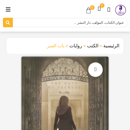
0
0
الرئيسية
»
الكتب
»
روايات
»
باب السر