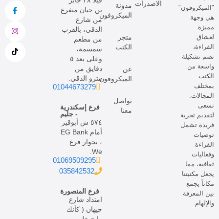
ڤيلا ٢٨ جابر
الاصدرات
مدونة
"الميكروفون"
بن حيان متفرع
الميكروفون
هي وجهة
من شارع
مميزة
الدقي، بالقرب
لعشاق
متجر
من مطعم
القراءة،
الكتب
سمسمة،
تضم تشكيلة
وعلى بعد ٥
واسعة من
دقايق من
عن
الكتب
مترو الدقي.
الميكروفون
بمختلف
01044673279
المجالات.
تواصل
نسعى
فرع إسكندرية
معنا
- جليم
لتقديم تجربة
٥٧٤ ش أبوقير
فريدة تشمل
أمام EG Bank
توصيات
، بجوار فرع
القراءة
We.
وفعاليات
01069509295
ثقافية، مما
035842532
يجعل مكتبتنا
مكاناً يجمع
فرع المنصورة
بين المعرفة
امتداد شارع
والإلهام.
چيهان ( كأنك