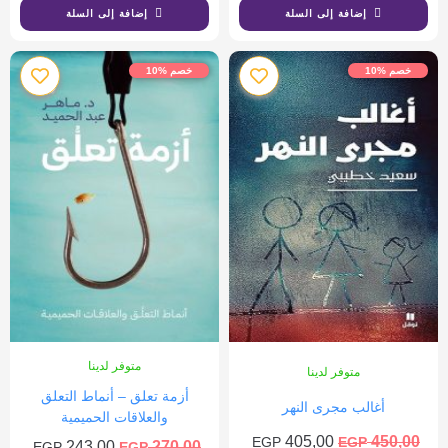
إضافة إلى السلة
إضافة إلى السلة
خصم %10
خصم %10
متوفر لدينا
متوفر لدينا
أزمة تعلق – أنماط التعلق
أغالب مجرى النهر
والعلاقات الحميمية
405,00
450,00
EGP
EGP
243,00
270,00
EGP
EGP