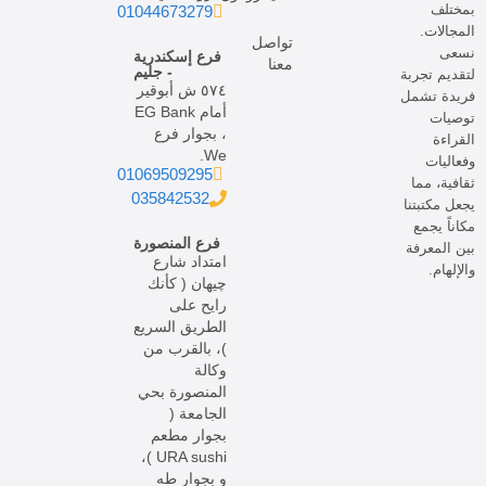
بمختلف
01044673279
المجالات.
تواصل
نسعى
فرع إسكندرية
معنا
- جليم
لتقديم تجربة
٥٧٤ ش أبوقير
فريدة تشمل
أمام EG Bank
توصيات
، بجوار فرع
القراءة
We.
وفعاليات
01069509295
ثقافية، مما
035842532
يجعل مكتبتنا
مكاناً يجمع
فرع المنصورة
بين المعرفة
امتداد شارع
والإلهام.
چيهان ( كأنك
رايح على
الطريق السريع
)، بالقرب من
وكالة
المنصورة بحي
الجامعة (
بجوار مطعم
URA sushi )،
و بجوار طه