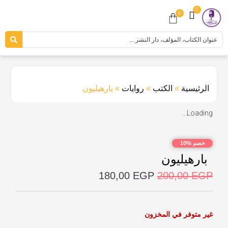
0
0
الرئيسية
»
الكتب
»
روايات
»
بارهيليون
Loading...
خصم %10
بارهيليون
180,00
EGP
200,00
EGP
غير متوفر في المخزون