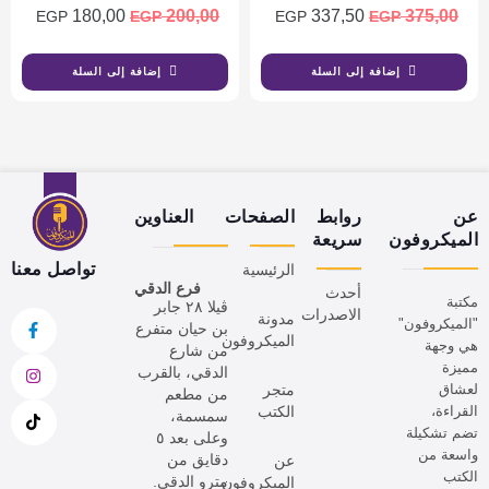
180,00
200,00
337,50
375,00
EGP
EGP
EGP
EGP
إضافة إلى السلة
إضافة إلى السلة
عن
روابط
الصفحات
العناوين
الميكروفون
سريعة
تواصل معنا
الرئيسية
فرع الدقي
أحدث
مكتبة
ڤيلا ٢٨ جابر
الاصدرات
مدونة
"الميكروفون"
بن حيان متفرع
الميكروفون
هي وجهة
من شارع
مميزة
الدقي، بالقرب
لعشاق
متجر
من مطعم
القراءة،
الكتب
سمسمة،
تضم تشكيلة
وعلى بعد ٥
واسعة من
دقايق من
عن
الكتب
مترو الدقي.
الميكروفون