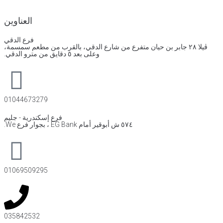
العناوين
فرع الدقي
ڤيلا ٢٨ جابر بن حيان متفرع من شارع الدقي، بالقرب من مطعم سمسمة،
وعلى بعد ٥ دقايق من مترو الدقي.
01044673279
فرع إسكندرية - جليم
٥٧٤ ش أبوقير أمام EG Bank ، بجوار فرع We.
01069509295
035842532