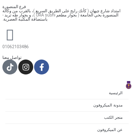
فرع المنصورة
امتداد شارع چيهان ( كأنك رايح على الطريق السريع )، بالقرب من وكالة
المنصورة بحي الجامعة ( بجوار مطعم URA sushi )، و بجوار طه تريد -
باستضافة المكتبة العصرية.
01062103486
تواصل معنا
الرئيسية
مدونة الميكروفون
متجر الكتب
عن الميكروفون