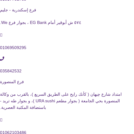
فرع إسكندرية - جليم
٥٧٤ ش أبوقير أمام EG Bank ، بجوار فرع We.
01069509295
035842532
فرع المنصورة
امتداد شارع چيهان ( كأنك رايح على الطريق السريع )، بالقرب من وكالة
المنصورة بحي الجامعة ( بجوار مطعم URA sushi )، و بجوار طه تريد -
باستضافة المكتبة العصرية.
01062103486