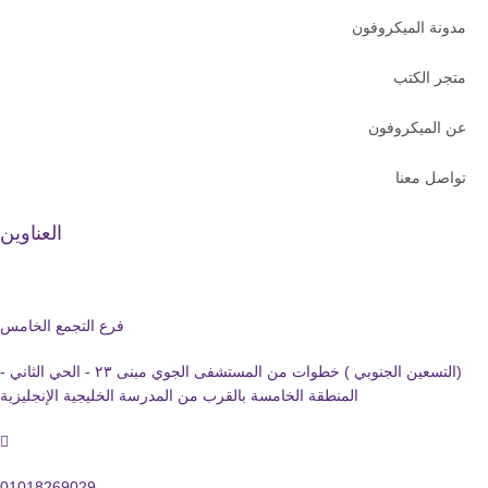
ة الميكروفون
ر الكتب
الميكروفون
ل معنا
العناوين
فرع التجمع الخامس
(التسعين الجنوبي ) خطوات من المستشفى الجوي مبنى ٢٣ - الحي الثاني -
المنطقة الخامسة بالقرب من المدرسة الخليجية الإنجليزية
01018269029