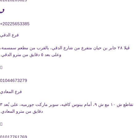
20225653385+
فرع الدقي
ڤيلا ٢٨ جابر بن حيان متفرع من شارع الدقي، بالقرب من مطعم سمسمة،
وعلى بعد ٥ دقايق من مترو الدقي.
01044673279
فرع المعادي
تقاطع ش ١٠ مع ش ٩، أمام بينوس كافيه، سوبر ماركت جورميه، على بُعد ٣
دقايق من مترو المعادي.
01017761769