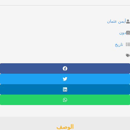
 عثمان
يخ
الوصف