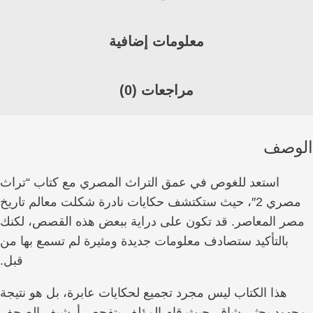
معلومات إضافية
مراجعات (0)
صف
استعد للغوص في عمق التراث المصري مع كتاب “تراث
مصري 2″، حيث ستكتشف حكايات نادرة شكلت معالم تاريخ
المعاصر. قد تكون على دراية ببعض هذه القصص، لكنك
التأكيد ستصادف معلومات جديدة ومثيرة لم تسمع بها من
قبل.
ذا الكتاب ليس مجرد تجميع لحكايات عابرة، بل هو نتيجة
د بحثي شاق، حيث قام المؤلف بتفحص أرشيف الصحف