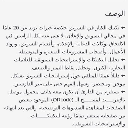
الوصف
⬅️ تكتيك الكبار في التسويق خلاصة خبرات تزيد عن 20 عامًا
في مجالي التسويق والإعلان، لا غنى عنه لكل الراغبين في
الالتحاق بوكالات الدعاية والإعلان، وأقسام التسويق، ورواد
الأعمال، وأصحاب المشروعات الصغيرة والمتوسطة.
⬅️ تحليل التكتيكات والإستراتيجيات التسويقية للعلامات
التجارية الكبرى، وتحليل نقاط التميز والضعف.
⬅️ دليلاً عمليًا للمتلقي حول إستراتيجيات التسويق بشكل
موجز، ومختصر، وسهل الفهم حتى على غير الدارسين.
⬅️ يستلزم من القارئ أن يكون معه هاتف محمول موصل
بالإنترنــــت لمســـــح الـ (QRcode) الموجود ببعـض
الصفحات لمشاهدة الفيديوهات التوضيحية، والتي بعد انتهائه
من صفحاته ستتغير تمامًا رؤيته للتكتيكـــــــات،
والإستراتيجيات التسويقية.