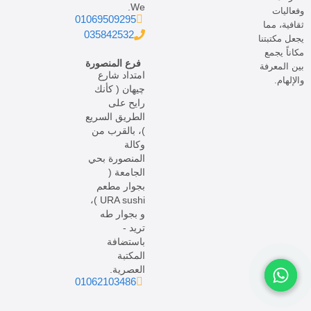
We.
وفعاليات
01069509295
ثقافية، مما
035842532
يجعل مكتبتنا
مكاناً يجمع
فرع المنصورة
بين المعرفة
امتداد شارع
والإلهام.
چيهان ( كأنك
رايح على
الطريق السريع
)، بالقرب من
وكالة
المنصورة بحي
الجامعة (
بجوار مطعم
URA sushi )،
و بجوار طه
تريد -
باستضافة
المكتبة
العصرية.
01062103486