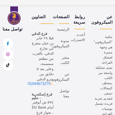
عن
روابط
الصفحات
العناوين
الميكروفون
سريعة
تواصل معنا
الرئيسية
فرع الدقي
أحدث
مكتبة
ڤيلا ٢٨ جابر
الاصدرات
مدونة
"الميكروفون"
بن حيان متفرع
الميكروفون
هي وجهة
من شارع
مميزة
الدقي، بالقرب
لعشاق
متجر
من مطعم
القراءة،
الكتب
سمسمة،
تضم تشكيلة
وعلى بعد ٥
واسعة من
دقايق من
عن
الكتب
مترو الدقي.
الميكروفون
بمختلف
01044673279
المجالات.
تواصل
نسعى
فرع إسكندرية
معنا
- جليم
لتقديم تجربة
٥٧٤ ش أبوقير
فريدة تشمل
أمام EG Bank
توصيات
، بجوار فرع
القراءة