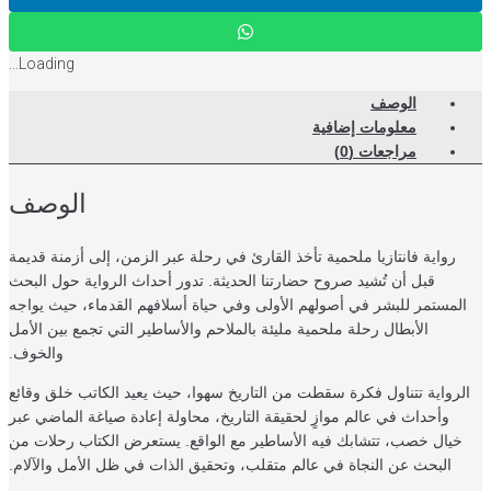
Loading...
الوصف
معلومات إضافية
مراجعات (0)
الوصف
رواية فانتازيا ملحمية تأخذ القارئ في رحلة عبر الزمن، إلى أزمنة قديمة
قبل أن تُشيد صروح حضارتنا الحديثة. تدور أحداث الرواية حول البحث
لمستمر للبشر في أصولهم الأولى وفي حياة أسلافهم القدماء، حيث يواجه
الأبطال رحلة ملحمية مليئة بالملاحم والأساطير التي تجمع بين الأمل
والخوف.
لرواية تتناول فكرة سقطت من التاريخ سهوا، حيث يعيد الكاتب خلق وقائع
وأحداث في عالم موازٍ لحقيقة التاريخ، محاولة إعادة صياغة الماضي عبر
خيال خصب، تتشابك فيه الأساطير مع الواقع. يستعرض الكتاب رحلات من
البحث عن النجاة في عالم متقلب، وتحقيق الذات في ظل الأمل والآلام.