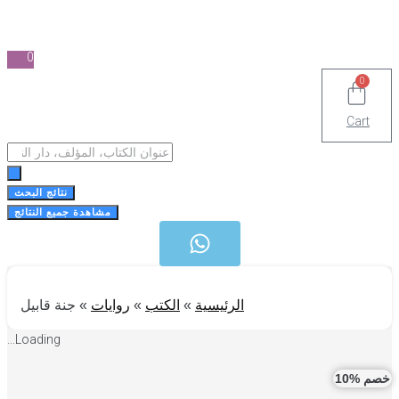
0
0
Cart
Search
...
نتائج البحث
مشاهدة جميع النتائج
الرئيسية
»
الكتب
»
روايات
»
جنة قابيل
Loading...
 %10