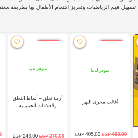
 تسهيل فهم الرياضيات وتعزيز اهتمام الأطفال بها بطريقة ممت
خصم %10
خصم %10
متوفر لدينا
متوفر لدينا
أزمة تعلق – أنماط التعلق
أغالب مجرى النهر
والعلاقات الحميمية
0
405,00
450,00
EGP
EGP
243,00
270,00
EGP
EGP