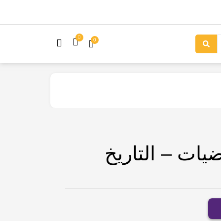
0
0
يات – التاريخ