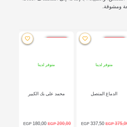
عة ومشوقة.
خصم %10
خصم %10
متوفر لدينا
متوفر لدينا
الدماغ المتصل
محمد على بك الكبير
180,00
200,00
337,50
375,0
EGP
EGP
EGP
EGP