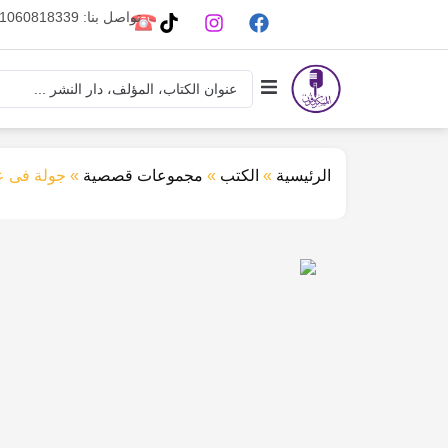
تواصل بنا: 01060818339
الرئيسية
»
الكتب
»
مجموعات قصصية
»
جولة فى عا