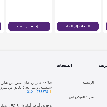
إضافة إلى السلة
إضافة إلى السلة
ريعة
الصفحات
الرئيسية
ڤيلا ٢٨ جابر بن حيان متفرع من ش
سمسمة، وعلى بعد ٥ دقايق من مترو الدقي.
01044673279
مدونة الميكروفون
٥٧٤ ش أبوقير أمام EG Bank ، بجوار فرع We.