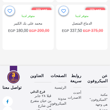
خصم %10
خصم %10
متوفر لدينا
متوفر لدينا
الدماغ المتصل
محمد على بك الكبير
180,00
200,00
337,50
375,00
EGP
EGP
EGP
EGP
إضافة إلى السلة
إضافة إلى السلة
عن
روابط
الصفحات
العناوين
الميكروفون
سريعة
الرئيسية
تواصل معنا
فرع الدقي
أحدث
مكتبة
ڤيلا ٢٨ جابر
الاصدرات
مدونة
"الميكروفون"
بن حيان متفرع
الميكروفون
هي وجهة
من شارع
مميزة