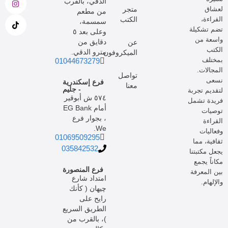
الدقي، بالقرب
لعشاق
متجر
من مطعم
القراءة،
الكتب
سمسمة،
تضم تشكيلة
وعلى بعد ٥
واسعة من
دقايق من
عن
الكتب
مترو الدقي.
الميكروفون
بمختلف
01044673279
المجالات.
تواصل
نسعى
فرع إسكندرية
معنا
- جليم
لتقديم تجربة
٥٧٤ ش أبوقير
فريدة تشمل
أمام EG Bank
توصيات
، بجوار فرع
القراءة
We.
وفعاليات
01069509295
ثقافية، مما
035842532
يجعل مكتبتنا
مكاناً يجمع
فرع المنصورة
بين المعرفة
امتداد شارع
والإلهام.
چيهان ( كأنك
رايح على
الطريق السريع
)، بالقرب من