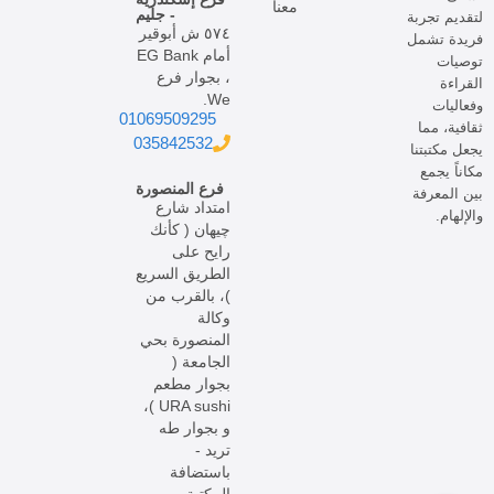
معنا
- جليم
لتقديم تجربة
٥٧٤ ش أبوقير
فريدة تشمل
أمام EG Bank
توصيات
، بجوار فرع
القراءة
We.
وفعاليات
01069509295
ثقافية، مما
035842532
يجعل مكتبتنا
مكاناً يجمع
فرع المنصورة
بين المعرفة
امتداد شارع
والإلهام.
چيهان ( كأنك
رايح على
الطريق السريع
)، بالقرب من
وكالة
المنصورة بحي
الجامعة (
بجوار مطعم
URA sushi )،
و بجوار طه
تريد -
باستضافة
المكتبة