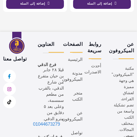
إضافة إلى السلة
إضافة إلى السلة
عن
روابط
الصفحات
العناوين
الميكروفون
سريعة
تواصل معنا
الرئيسية
فرع الدقي
أحدث
مكتبة
ڤيلا ٢٨ جابر
الاصدرات
مدونة
"الميكروفون"
بن حيان متفرع
الميكروفون
هي وجهة
من شارع
مميزة
الدقي، بالقرب
لعشاق
متجر
من مطعم
القراءة،
الكتب
سمسمة،
تضم تشكيلة
وعلى بعد ٥
واسعة من
دقايق من
عن
الكتب
مترو الدقي.
الميكروفون
بمختلف
01044673279
المجالات.
تواصل
نسعى
فرع إسكندرية